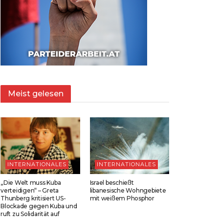
Meist gelesen
INTERNATIONALES
INTERNATIONALES
„Die Welt muss Kuba
Israel beschießt
verteidigen“ – Greta
libanesische Wohngebiete
Thunberg kritisiert US-
mit weißem Phosphor
Blockade gegen Kuba und
ruft zu Solidarität auf