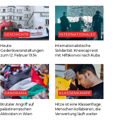
GESCHICHTE
INTERNATIONALES
Heute:
Internationalistische
Gedenkveranstaltungen
Solidarität: Kneecap reist
zum 12. Februar 1934
mit Hilfskonvoi nach Kuba
PANORAMA
KLASSENKAMPF
Brutaler Angriff auf
Hitze ist eine Klassenfrage:
palästinensischen
Menschen kollabieren, die
Aktivisten in Wien
Verwertung läuft weiter