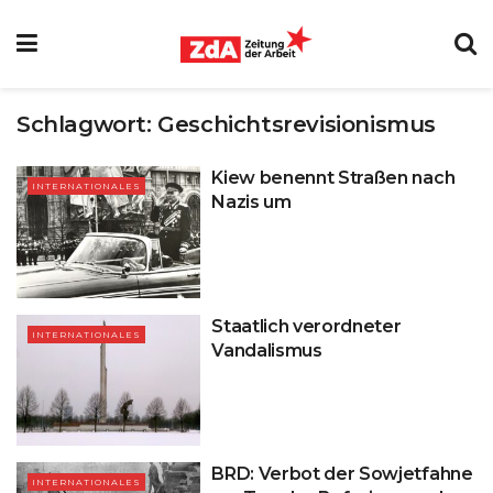
Schlagwort:
Geschichtsrevisionismus
Kiew benennt Straßen nach
INTERNATIONALES
Nazis um
Staatlich verordneter
INTERNATIONALES
Vandalismus
BRD: Verbot der Sowjetfahne
INTERNATIONALES