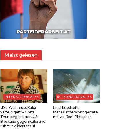
Meist gelesen
INTERNATIONALES
INTERNATIONALES
„Die Welt muss Kuba
Israel beschießt
verteidigen“ – Greta
libanesische Wohngebiete
Thunberg kritisiert US-
mit weißem Phosphor
Blockade gegen Kuba und
ruft zu Solidarität auf