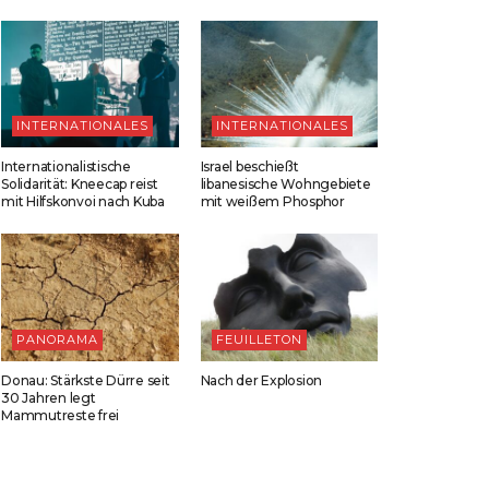
INTERNATIONALES
INTERNATIONALES
Internationalistische
Israel beschießt
Solidarität: Kneecap reist
libanesische Wohngebiete
mit Hilfskonvoi nach Kuba
mit weißem Phosphor
PANORAMA
FEUILLETON
Donau: Stärkste Dürre seit
Nach der Explosion
30 Jahren legt
Mammutreste frei