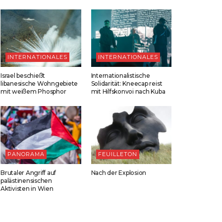
INTERNATIONALES
INTERNATIONALES
Israel beschießt
Internationalistische
libanesische Wohngebiete
Solidarität: Kneecap reist
mit weißem Phosphor
mit Hilfskonvoi nach Kuba
PANORAMA
FEUILLETON
Brutaler Angriff auf
Nach der Explosion
palästinensischen
Aktivisten in Wien