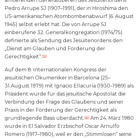
amtierenden Generaloberen des Jesuitenordens
Pedro Arrupe SJ (1907–1991), der in Hiroshima den
US-amerikanischen Atombombenabwurf (6. August
1945) selbst erlebt hat. Die von Arrupe SJ
einberufene 32. Generalkongregation (1974/75)
definierte als Sendung des Jesuitenordens den
„Dienst am Glauben und Förderung der
Gerechtigkeit“.
[35]
Auf dem 8. Internationalen Kongress der
jesuitischen Ökumeniker in Barcelona (25–
31.August 1979) mit Ignacio Ellacuría (1930–1989) als
Präsident wurde für das jesuitische Apostolat die
Verbindung der Frage des Glaubens und seiner
Praxis in der Förderung der Gerechtigkeit als
grundlegende Basis überdacht.
Am 24. März 1980
[36]
wurde in El Salvador Erzbischof Oscar Arnulfo
Romero (1917–1980), weil er den „Stimmlosen“ seine