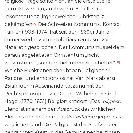
religiöse Frage sollte nicht an die erste Stelle
gerückt werden, auch wenn es gelte, die
Inkonsequenz „irgendwelcher ‚Christen‘ zu
bekämpfen
Der Schweizer Kommunist Konrad
[10]
Farner (1903–1974) hat seit den 1960er Jahren
immer wieder vom revolutionären Jesus von
Nazareth gesprochen. Der Kommunismus sei dem
daraus abgeleiteten Christentum „nicht
wesensfremd, sondern tief in ihm eingebettet“.
[11]
Welche Funktionen aber haben Religionen?
Rational und emotionslos hat Karl Marx als erst
25jähriger in Auseinandersetzung mit der
Rechtsphilosophie von Georg Wilhelm Friedrich
Hegel (1770–1831) Religion kritisiert: „Das
religiöse
Elend ist in einem der
Ausdruck
des wirklichen
Elendes und in einem die
Protestation
gegen das
wirkliche Elend. Die Religion ist der Seufzer der
bedrängten Kreatur, das Gemüt einer herzlosen