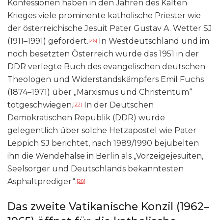
Konfessionen haben in den Jahren des Kalten
Krieges viele prominente katholische Priester wie
der österreichische Jesuit Pater Gustav A. Wetter SJ
(1911–1991) gefordert.
In Westdeutschland und im
[26]
noch besetzten Österreich wurde das 1951 in der
DDR verlegte Buch des evangelischen deutschen
Theologen und Widerstandskämpfers Emil Fuchs
(1874–1971) über „Marxismus und Christentum“
totgeschwiegen.
In der Deutschen
[27]
Demokratischen Republik (DDR) wurde
gelegentlich über solche Hetzapostel wie Pater
Leppich SJ berichtet, nach 1989/1990 bejubelten
ihn die Wendehälse in Berlin als „Vorzeigejesuiten,
Seelsorger und Deutschlands bekanntesten
Asphaltprediger“.
[28]
Das zweite Vatikanische Konzil (1962–