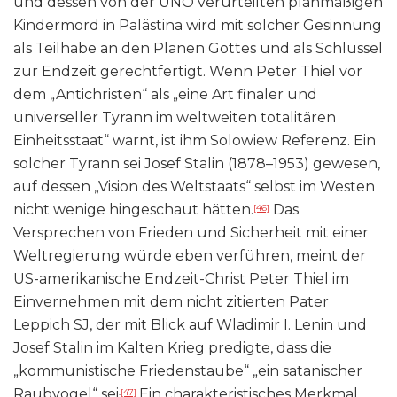
und dessen von der UNO verurteilten planmäßigen
Kindermord in Palästina wird mit solcher Gesinnung
als Teilhabe an den Plänen Gottes und als Schlüssel
zur Endzeit gerechtfertigt. Wenn Peter Thiel vor
dem „Antichristen“ als „eine Art finaler und
universeller Tyrann im weltweiten totalitären
Einheitsstaat“ warnt, ist ihm Solowiew Referenz. Ein
solcher Tyrann sei Josef Stalin (1878–1953) gewesen,
auf dessen „Vision des Weltstaats“ selbst im Westen
nicht wenige hingeschaut hätten.
Das
[46]
Versprechen von Frieden und Sicherheit mit einer
Weltregierung würde eben verführen, meint der
US-amerikanische Endzeit-Christ Peter Thiel im
Einvernehmen mit dem nicht zitierten Pater
Leppich SJ, der mit Blick auf Wladimir I. Lenin und
Josef Stalin im Kalten Krieg predigte, dass die
„kommunistische Friedenstaube“ „ein satanischer
Raubvogel“ sei
Ein charakteristisches Merkmal
.
[47]