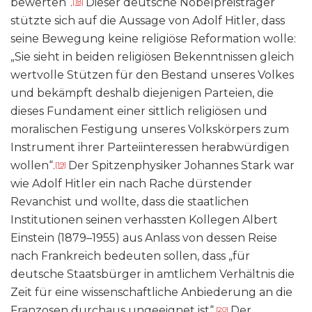
bewerten“.
Dieser deutsche Nobelpreisträger
[18]
stützte sich auf die Aussage von Adolf Hitler, dass
seine Bewegung keine religiöse Reformation wolle:
„Sie sieht in beiden religiösen Bekenntnissen gleich
wertvolle Stützen für den Bestand unseres Volkes
und bekämpft deshalb diejenigen Parteien, die
dieses Fundament einer sittlich religiösen und
moralischen Festigung unseres Volkskörpers zum
Instrument ihrer Parteiinteressen herabwürdigen
wollen“.
Der Spitzenphysiker Johannes Stark war
[19]
wie Adolf Hitler ein nach Rache dürstender
Revanchist und wollte, dass die staatlichen
Institutionen seinen verhassten Kollegen Albert
Einstein (1879–1955) aus Anlass von dessen Reise
nach Frankreich bedeuten sollen, dass „für
deutsche Staatsbürger in amtlichem Verhältnis die
Zeit für eine wissenschaftliche Anbiederung an die
Franzosen durchaus ungeeignet ist“.
Der
[20]