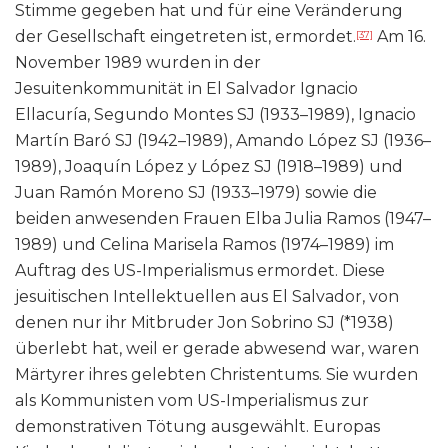
Stimme gegeben hat und für eine Veränderung
der Gesellschaft eingetreten ist, ermordet.
Am 16.
[37]
November 1989 wurden in der
Jesuitenkommunität in El Salvador Ignacio
Ellacuría, Segundo Montes SJ (1933–1989), Ignacio
Martín Baró SJ (1942–1989), Amando López SJ (1936–
1989), Joaquín López y López SJ (1918–1989) und
Juan Ramón Moreno SJ (1933–1979) sowie die
beiden anwesenden Frauen Elba Julia Ramos (1947–
1989) und Celina Marisela Ramos (1974–1989) im
Auftrag des US-Imperialismus ermordet. Diese
jesuitischen Intellektuellen aus El Salvador, von
denen nur ihr Mitbruder Jon Sobrino SJ (*1938)
überlebt hat, weil er gerade abwesend war, waren
Märtyrer ihres gelebten Christentums. Sie wurden
als Kommunisten vom US-Imperialismus zur
demonstrativen Tötung ausgewählt. Europas