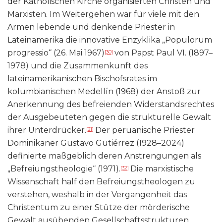
der Katholischen Kirche organisierten Christen und
Marxisten. Im Weitergehen war für viele mit den
Armen lebende und denkende Priester in
Lateinamerika die innovative Enzyklika „Populorum
progressio“ (26. Mai 1967)
von Papst Paul VI. (1897–
[30]
1978) und die Zusammenkunft des
lateinamerikanischen Bischofsrates im
kolumbianischen Medellín (1968) der Anstoß zur
Anerkennung des befreienden Widerstandsrechtes
der Ausgebeuteten gegen die strukturelle Gewalt
ihrer Unterdrücker.
Der peruanische Priester
[31]
Dominikaner Gustavo Gutiérrez (1928–2024)
definierte maßgeblich deren Anstrengungen als
„Befreiungstheologie“ (1971).
Die marxistische
[32]
Wissenschaft half den Befreiungstheologen zu
verstehen, weshalb in der Vergangenheit das
Christentum zu einer Stütze der mörderische
Gewalt ausübenden Gesellschaftsstrukturen