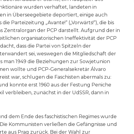
unktionäre wurden verhaftet, landeten in
n in Überseegebiete deportiert, einige auch
die Parteizeitung „Avante!“ („Vorwärts!“), die bis
s Zentralorgan der PCP darstellt. Aufgrund der in
itlichen organisatorischen Ineffektivität der PCP
acht, dass die Partei von Spitzeln der
terwandert sei, weswegen die Mitgliedschaft der
ls man 1949 die Beziehungen zur Sowjetunion
en wollte und PCP-Generalsekretär Álvaro
eist war, schlugen die Faschisten abermals zu:
d konnte erst 1960 aus der Festung Peniche
Exil verbleiben, zunächst in der UdSSR, dann in
 und dem Ende des faschistischen Regimes wurde
t: Die Kommunisten verließen die Gefängnisse und
rte aus Prag zurück. Bei der Wahl zur