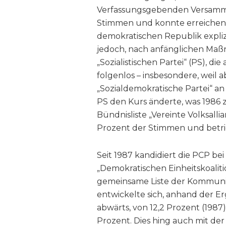
Verfassungsgebenden Versammlu
Stimmen und konnte erreichen, 
demokratischen Republik explizit
jedoch, nach anfänglichen Maß
„Sozialistischen Partei“ (PS), di
folgenlos – insbesondere, weil a
„Sozialdemokratische Partei“ a
PS den Kurs änderte, was 1986 z
Bündnisliste „Vereinte Volksalli
Prozent der Stimmen und betri
Seit 1987 kandidiert die PCP b
„Demokratischen Einheitskoaliti
gemeinsame Liste der Kommuni
entwickelte sich, anhand der Er
abwärts, von 12,2 Prozent (1987
Prozent. Dies hing auch mit de