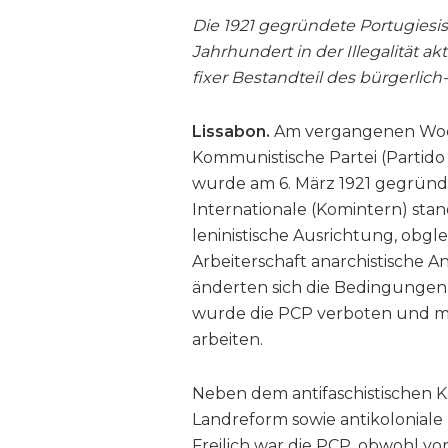
Die 1921 gegründete Portugiesi
Jahrhundert in der Illegalität ak
fixer Bestandteil des bürgerlic
Lissabon.
Am vergangenen Woch
Kommunistische Partei (Partido 
wurde am 6. März 1921 gegründe
Internationale (Komintern) stand
leninistische Ausrichtung, obgl
Arbeiterschaft anarchistische An
änderten sich die Bedingungen 
wurde die PCP verboten und mus
arbeiten.
Neben dem antifaschistischen K
Landreform sowie antikolonial
Freilich war die PCP, obwohl vo