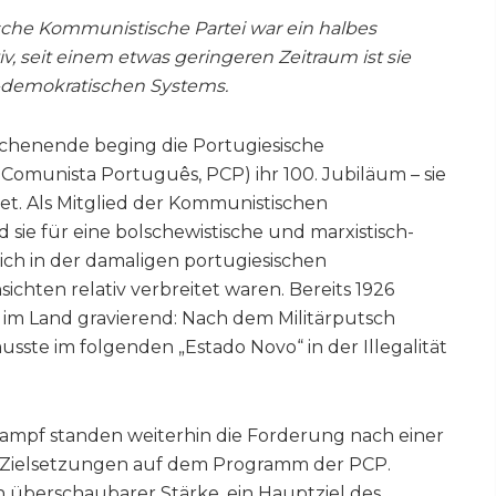
sche Kommunistische Partei war ein halbes
tiv, seit einem etwas geringeren Zeitraum ist sie
h-demokratischen Systems.
enende beging die Portugiesische
Comunista Português, PCP) ihr 100. Jubiläum – sie
t. Als Mitglied der Kommunistischen
 sie für eine bolschewistische und marxistisch-
eich in der damaligen portugiesischen
sichten relativ verbreitet waren. Bereits 1926
im Land gravierend: Nach dem Militärputsch
ste im folgenden „Estado Novo“ in der Illegalität
ampf standen weiterhin die Forderung nach einer
e Zielsetzungen auf dem Programm der PCP.
n überschaubarer Stärke, ein Hauptziel des