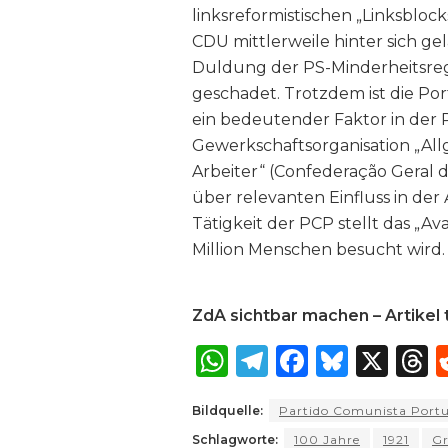
linksreformistischen „Linksbloc
CDU mittlerweile hinter sich gel
Duldung der PS-Minderheitsregi
geschadet. Trotzdem ist die Po
ein bedeutender Faktor in der 
Gewerkschaftsorganisation „Al
Arbeiter“ (Confederação Geral 
über relevanten Einfluss in der
Tätigkeit der PCP stellt das „Ava
Million Menschen besucht wird.
ZdA sichtbar machen – Artikel t
W
T
F
B
X
T
h
el
a
lu
Bildquelle:
Partido Comunista Port
a
e
c
e
r
Schlagworte:
100 Jahre
1921
G