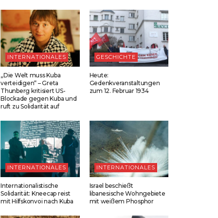
INTERNATIONALES
GESCHICHTE
„Die Welt muss Kuba
Heute:
verteidigen“ – Greta
Gedenkveranstaltungen
Thunberg kritisiert US-
zum 12. Februar 1934
Blockade gegen Kuba und
ruft zu Solidarität auf
INTERNATIONALES
INTERNATIONALES
Internationalistische
Israel beschießt
Solidarität: Kneecap reist
libanesische Wohngebiete
mit Hilfskonvoi nach Kuba
mit weißem Phosphor