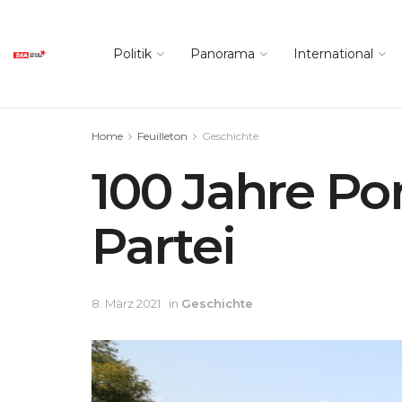
Politik
Panorama
International
Home
Feuilleton
Geschichte
100 Jahre P
Partei
8. März 2021
in
Geschichte