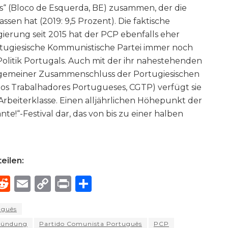
ks“ (Bloco de Esquerda, BE) zusammen, der die
assen hat (2019: 9,5 Prozent). Die faktische
erung seit 2015 hat der PCP ebenfalls eher
rtugiesische Kommunistische Partei immer noch
Politik Portugals. Auch mit der ihr nahestehenden
lgemeiner Zusammenschluss der Portugiesischen
dos Trabalhadores Portugueses, CGTP) verfügt sie
 Arbeiterklasse. Einen alljährlichen Höhepunkt der
nte!“-Festival dar, das von bis zu einer halben
eilen:
R
E
C
P
S
h
e
m
o
ri
h
uguês
e
d
ai
p
n
ar
ründung
Partido Comunista Português
PCP