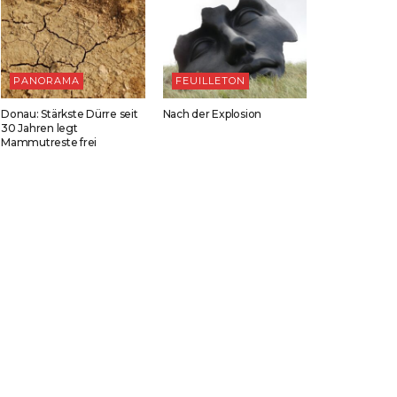
PANORAMA
FEUILLETON
Donau: Stärkste Dürre seit
Nach der Explosion
30 Jahren legt
Mammutreste frei