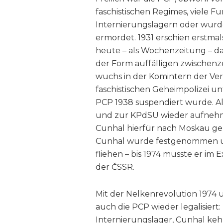
faschistischen Regimes, viele F
Internierungslagern oder wurde
ermordet. 1931 erschien erstmals 
heute – als Wochenzeitung – da
der Form auffälligen zwischenze
wuchs in der Komintern der Verd
faschistischen Geheimpolizei un
PCP 1938 suspendiert wurde. A
und zur KPdSU wieder aufnehm
Cunhal hierfür nach Moskau ger
Cunhal wurde festgenommen un
fliehen – bis 1974 musste er im 
der ČSSR.
Mit der Nelkenrevolution 1974
auch die PCP wieder legalisier
Internierungslager, Cunhal keh