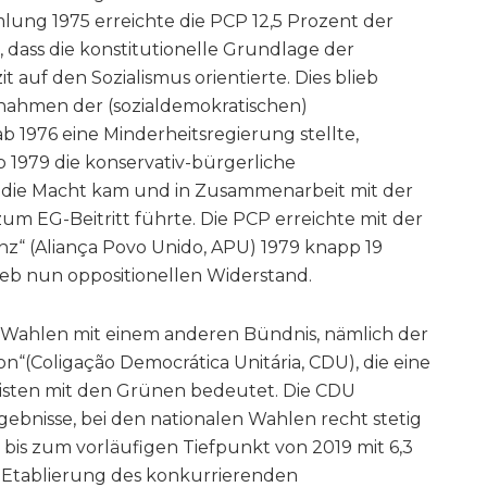
ng 1975 erreichte die PCP 12,5 Prozent der
dass die konstitutionelle Grundlage der
 auf den Sozialismus orientierte. Dies blieb
nahmen der (sozialdemokratischen)
e ab 1976 eine Minderheitsregierung stellte,
b 1979 die konservativ-bürgerliche
n die Macht kam und in Zusammenarbeit mit der
um EG-Beitritt führte. Die PCP erreichte mit der
anz“ (Aliança Povo Unido, APU) 1979 knapp 19
eb nun oppositionellen Widerstand.
ei Wahlen mit einem anderen Bündnis, nämlich der
on“(Coligação Democrática Unitária, CDU), die eine
sten mit den Grünen bedeutet. Die CDU
gebnisse, bei den nationalen Wahlen recht stetig
) bis zum vorläufigen Tiefpunkt von 2019 mit 6,3
r Etablierung des konkurrierenden