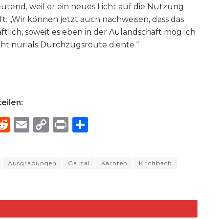
utend, weil er ein neues Licht auf die Nutzung
ft: „Wir können jetzt auch nachweisen, dass das
aftlich, soweit es eben in der Aulandschaft möglich
cht nur als Durchzugsroute diente.“
eilen:
R
E
C
P
S
h
e
m
o
ri
h
e
d
ai
p
n
ar
Ausgrabungen
Gailtal
Kärnten
Kirchbach
di
l
y
t
e
d
t
Li
n
k