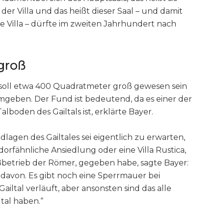
der Villa und das heißt dieser Saal – und damit
he Villa – dürfte im zweiten Jahrhundert nach
groß
oll etwa 400 Quadratmeter groß gewesen sein
geben. Der Fund ist bedeutend, da es einer der
boden des Gailtals ist, erklärte Bayer.
dlagen des Gailtales sei eigentlich zu erwarten,
 dorfähnliche Ansiedlung oder eine Villa Rustica,
ßbetrieb der Römer, gegeben habe, sagte Bayer:
davon. Es gibt noch eine Sperrmauer bei
ailtal verläuft, aber ansonsten sind das alle
tal haben.“