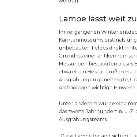
werden.
Lampe lässt weit zu
Im vergangenen Winter entdeck
Kärntenmuseums erstmals unge
unbebauten Feldes direkt hin
Grundriss einer antiken römische
Messungen bestätigten dieses Er
etwa einen Hektar großen Fläche
Ausgrabungen genehmigte, Gra
Archäologen wichtige Hinweise, 
Unter anderem wurde eine römis
das zweite Jahrhundert n. u. Z. d
Ausgrabungsteams:
„Diese Lampe befand sich im Fu