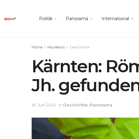
Politik
Panorama
International
Home
Feuilleton
Geschichte
Kärnten: Röm
Jh. gefunde
18. Juni 2024
in
Geschichte
,
Panorama