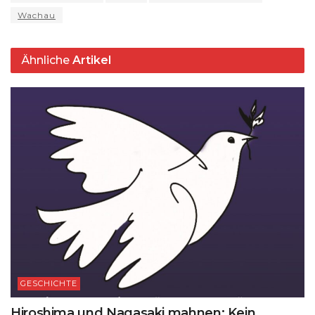
Wachau
Ähnliche
Artikel
GESCHICHTE
Hiroshima und Nagasaki mahnen: Kein