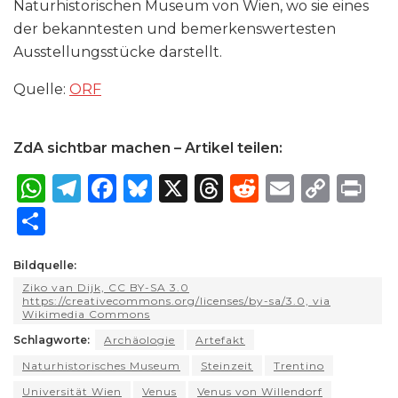
Naturhistorischen Museum von Wien, wo sie eines
der bekanntesten und bemerkenswertesten
Ausstellungsstücke darstellt.
Quelle:
ORF
ZdA sichtbar machen – Artikel teilen:
W
T
F
B
X
T
R
E
C
P
h
el
a
lu
h
e
m
o
ri
S
a
e
c
e
re
d
ai
p
n
h
ts
g
e
s
a
di
l
y
t
Bildquelle:
ar
Ziko van Dijk, CC BY-SA 3.0
A
ra
b
k
d
t
Li
e
https://creativecommons.org/licenses/by-sa/3.0, via
Wikimedia Commons
p
m
o
y
s
n
Schlagworte:
Archäologie
Artefakt
p
o
k
Naturhistorisches Museum
Steinzeit
Trentino
k
Universität Wien
Venus
Venus von Willendorf