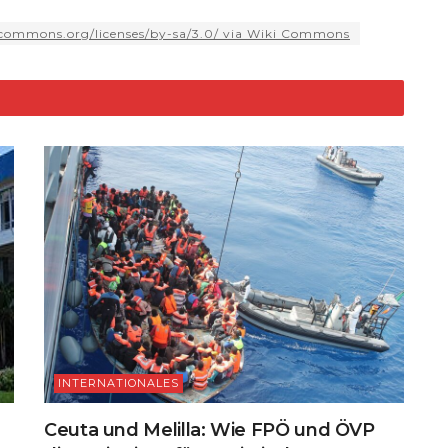
e
d
ai
p
n
ar
ecommons.org/licenses/by-sa/3.0/ via Wiki Commons
di
l
y
t
e
d
t
Li
n
k
INTERNATIONALES
Ceuta und Melilla: Wie FPÖ und ÖVP