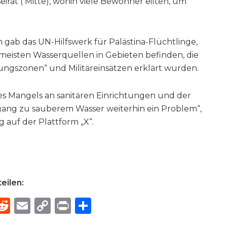
irat ( Mitte), wohin viele Bewohner eilten, um
gab das UN-Hilfswerk für Palästina-Flüchtlinge,
 meisten Wasserquellen in Gebieten befinden, die
ungszonen“ und Militäreinsätzen erklärt wurden.
es Mangels an sanitären Einrichtungen und der
ugang zu sauberem Wasser weiterhin ein Problem“,
g auf der Plattform „X“.
eilen:
R
E
C
P
S
h
e
m
o
ri
h