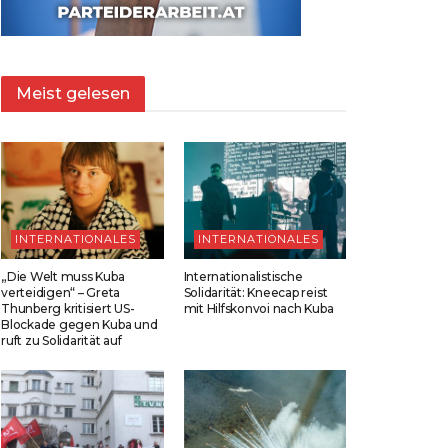
Meist gelesen
INTERNATIONALES
INTERNATIONALES
„Die Welt muss Kuba
Internationalistische
verteidigen“ – Greta
Solidarität: Kneecap reist
Thunberg kritisiert US-
mit Hilfskonvoi nach Kuba
Blockade gegen Kuba und
ruft zu Solidarität auf