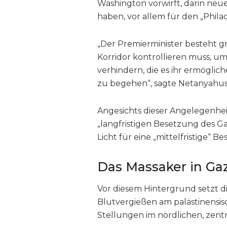
Washington vorwirft, darin ne
haben, vor allem für den „Philad
„Der Premierminister besteht gr
Korridor kontrollieren muss, 
verhindern, die es ihr ermögli
zu begehen“, sagte Netanyahus
Angesichts dieser Angelegenheit
„langfristigen Besetzung des Ga
Licht für eine „mittelfristige“ B
Das Massaker in Ga
Vor diesem Hintergrund setzt di
Blutvergießen am palästinensis
Stellungen im nördlichen, zent