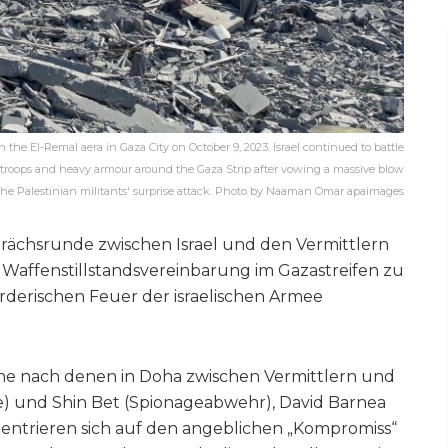
n the El-Remal aera in Gaza City on October 9, 2023. Israel continued to battle
 troops and heavy armour around the Gaza Strip after vowing a massive blow
the Palestinian militants' surprise attack. Photo by Naaman Omar apaimages
rächsrunde zwischen Israel und den Vermittlern
e Waffenstillstandsvereinbarung im Gazastreifen zu
örderischen Feuer der israelischen Armee
he nach denen in Doha zwischen Vermittlern und
e) und Shin Bet (Spionageabwehr), David Barnea
entrieren sich auf den angeblichen „Kompromiss“