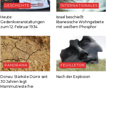
GESCHICHTE
INTERNATIONALES
Heute:
Israel beschießt
Gedenkveranstaltungen
libanesische Wohngebiete
zum 12. Februar 1934
mit weißem Phosphor
PANORAMA
FEUILLETON
Donau: Stärkste Dürre seit
Nach der Explosion
30 Jahren legt
Mammutreste frei