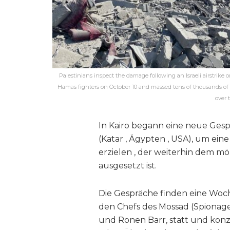
Palestinians inspect the damage following an Israeli airstrike o
Hamas fighters on October 10 and massed tens of thousands of
over 
In Kairo begann eine neue Gesp
(Katar , Ägypten , USA), um ein
erzielen , der weiterhin dem m
ausgesetzt ist.
Die Gespräche finden eine Woc
den Chefs des Mossad (Spionag
und Ronen Barr, statt und konz