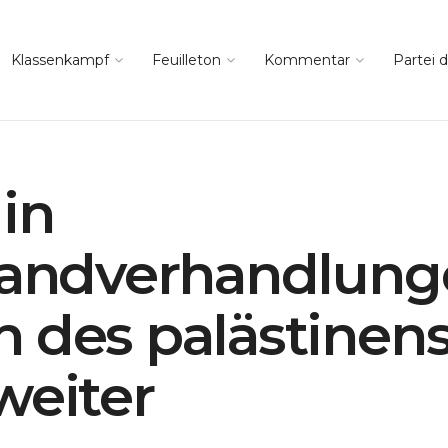
Klassenkampf
Feuilleton
Kommentar
Partei d
in
standverhandlung
 des palästinen
weiter