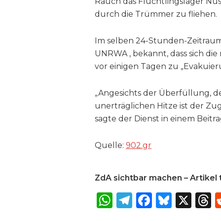
Rauch das Flüchtlingslager Nuse
durch die Trümmer zu fliehen.
Im selben 24-Stunden-Zeitraum 
UNRWA , bekannt, dass sich die
vor einigen Tagen zu „Evakuier
„Angesichts der Überfüllung, d
unerträglichen Hitze ist der Z
sagte der Dienst in einem Beitra
Quelle:
902​.gr
ZdA sichtbar machen – Artikel t
W
T
F
B
X
T
h
el
a
lu