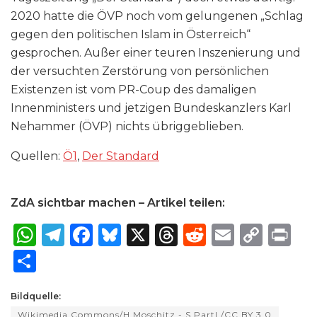
2020 hatte die ÖVP noch vom gelungenen „Schlag
gegen den politischen Islam in Österreich“
gesprochen. Außer einer teuren Inszenierung und
der versuchten Zerstörung von persönlichen
Existenzen ist vom PR-Coup des damaligen
Innenministers und jetzigen Bundeskanzlers Karl
Nehammer (ÖVP) nichts übriggeblieben.
Quellen:
Ö1
,
Der Standard
ZdA sichtbar machen – Artikel teilen:
W
T
F
B
X
T
R
E
C
P
h
el
a
lu
h
e
m
o
ri
S
a
e
c
e
re
d
ai
p
n
h
ts
g
e
s
a
di
l
y
t
Bildquelle:
ar
Wikimedia Commons/H.Moschitz - S.Partl /CC BY 3.0