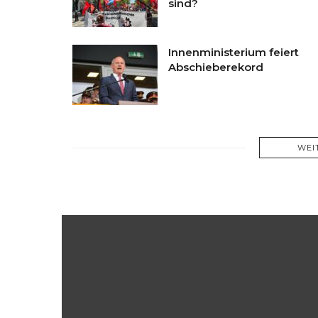
sind?
Innenministerium feiert
Abschieberekord
WEI