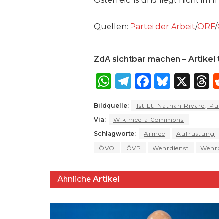
Österreichs und liegt nicht im 
Quellen:
Partei der Arbeit
/
ORF
/
ZdA sichtbar machen – Artikel t
W
T
F
B
X
T
h
el
a
lu
Bildquelle:
1st Lt. Nathan Rivard, P
a
e
c
e
r
Via:
Wikimedia Commons
ts
g
e
s
a
Schlagworte:
Armee
Aufrüstung
A
ra
b
k
ÖVO
ÖVP
Wehrdienst
Wehrd
p
m
o
y
s
p
o
Ähnliche
Artikel
k