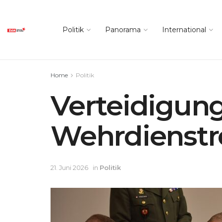
Politik
Panorama
International
Home
Politik
Verteidigung
Wehrdienst
21. Juni 2026
in
Politik