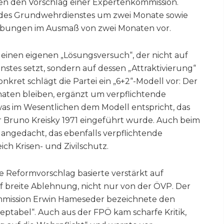
en den Vorschlag einer Expertenkommission.
g des Grundwehrdienstes um zwei Monate sowie
izübungen im Ausmaß von zwei Monaten vor.
 einen eigenen „Lösungsversuch“, der nicht auf
stes setzt, sondern auf dessen „Attraktivierung“
onkret schlägt die Partei ein „6+2“-Modell vor: Der
onaten bleiben, ergänzt um verpflichtende
as im Wesentlichen dem Modell entspricht, das
 Bruno Kreisky 1971 eingeführt wurde. Auch beim
l angedacht, das ebenfalls verpflichtende
ch Krisen- und Zivilschutz.
 Reformvorschlag basierte verstärkt auf
auf breite Ablehnung, nicht nur von der ÖVP. Der
mmission Erwin Hameseder bezeichnete den
zeptabel“. Auch aus der FPÖ kam scharfe Kritik,