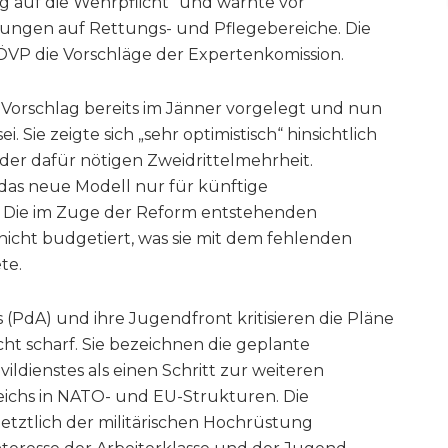
 auf die Wehrpflicht“ und warnte vor
rkungen auf Rettungs- und Pflegebereiche. Die
 ÖVP die Vorschläge der Expertenkomission.
r Vorschlag bereits im Jänner vorgelegt und nun
. Sie zeigte sich „sehr optimistisch“ hinsichtlich
der dafür nötigen Zweidrittelmehrheit.
ss das neue Modell nur für künftige
le. Die im Zuge der Reform entstehenden
nicht budgetiert, was sie mit dem fehlenden
te.
s (PdA) und ihre Jugendfront kritisieren die Pläne
ht scharf. Sie bezeichnen die geplante
ldienstes als einen Schritt zur weiteren
reichs in NATO- und EU-Strukturen. Die
etztlich der militärischen Hochrüstung