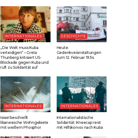
INTERNATIONALES
GESCHICHTE
„Die Welt muss Kuba
Heute:
verteidigen“ – Greta
Gedenkveranstaltungen
Thunberg kritisiert US-
zum 12. Februar 1934
Blockade gegen Kuba und
ruft zu Solidarität auf
INTERNATIONALES
INTERNATIONALES
Israel beschießt
Internationalistische
libanesische Wohngebiete
Solidarität: Kneecap reist
mit weißem Phosphor
mit Hilfskonvoi nach Kuba