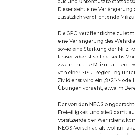
aus und unterstützte stattdess
Dieser sieht eine Verlängerun
zusätzlich verpflichtende Mil
Die SPÖ veröffentlichte zuletzt
eine Verlängerung des Wehrdien
sowie eine Stärkung der Miliz. K
Präsenzdienst soll bei sechs M
zweimonatige Milizübungen – w
von einer SPÖ-Regierung unter
Zivildienst wird ein „9+2“-Model
Übungen vorsieht, etwa im Berei
Der von den NEOS eingebrachte
Freiwilligkeit und stieß damit 
Vorsitzende der Wehrdienstko
NEOS-Vorschlag als „völlig inak