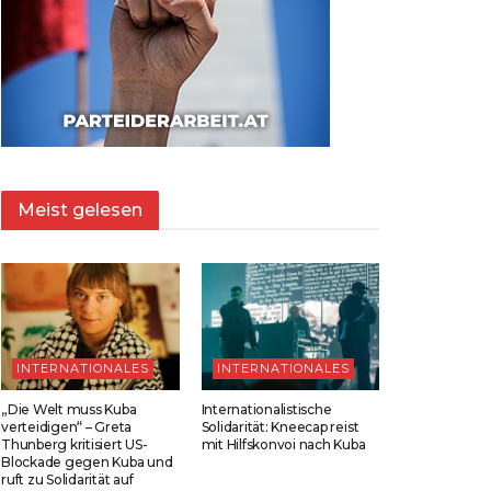
Meist gelesen
INTERNATIONALES
INTERNATIONALES
„Die Welt muss Kuba
Internationalistische
verteidigen“ – Greta
Solidarität: Kneecap reist
Thunberg kritisiert US-
mit Hilfskonvoi nach Kuba
Blockade gegen Kuba und
ruft zu Solidarität auf