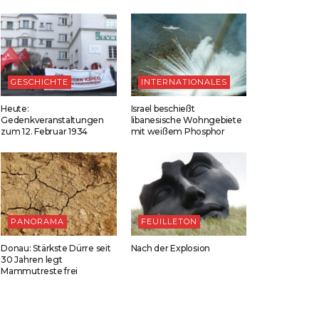
GESCHICHTE
INTERNATIONALES
Heute:
Israel beschießt
Gedenkveranstaltungen
libanesische Wohngebiete
zum 12. Februar 1934
mit weißem Phosphor
PANORAMA
FEUILLETON
Donau: Stärkste Dürre seit
Nach der Explosion
30 Jahren legt
Mammutreste frei