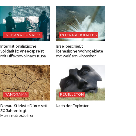
INTERNATIONALES
INTERNATIONALES
Internationalistische
Israel beschießt
Solidarität: Kneecap reist
libanesische Wohngebiete
mit Hilfskonvoi nach Kuba
mit weißem Phosphor
PANORAMA
FEUILLETON
Donau: Stärkste Dürre seit
Nach der Explosion
30 Jahren legt
Mammutreste frei