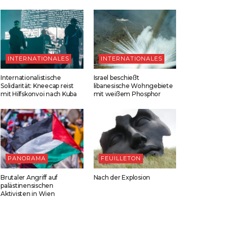
INTERNATIONALES
INTERNATIONALES
Internationalistische
Israel beschießt
Solidarität: Kneecap reist
libanesische Wohngebiete
mit Hilfskonvoi nach Kuba
mit weißem Phosphor
PANORAMA
FEUILLETON
Brutaler Angriff auf
Nach der Explosion
palästinensischen
Aktivisten in Wien