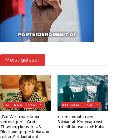
Meist gelesen
INTERNATIONALES
INTERNATIONALES
„Die Welt muss Kuba
Internationalistische
verteidigen“ – Greta
Solidarität: Kneecap reist
Thunberg kritisiert US-
mit Hilfskonvoi nach Kuba
Blockade gegen Kuba und
ruft zu Solidarität auf