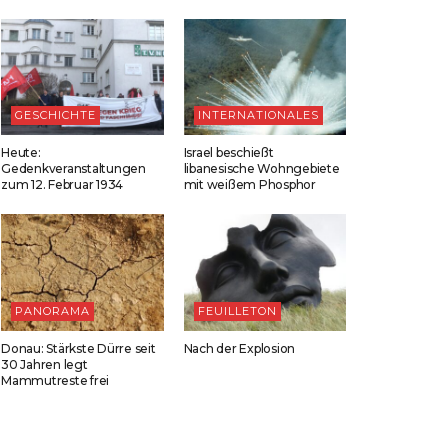
GESCHICHTE
INTERNATIONALES
Heute:
Israel beschießt
Gedenkveranstaltungen
libanesische Wohngebiete
zum 12. Februar 1934
mit weißem Phosphor
PANORAMA
FEUILLETON
Donau: Stärkste Dürre seit
Nach der Explosion
30 Jahren legt
Mammutreste frei