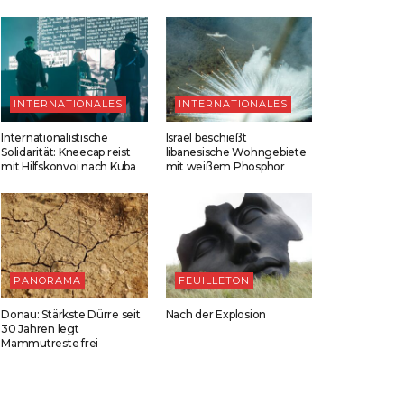
INTERNATIONALES
INTERNATIONALES
Internationalistische
Israel beschießt
Solidarität: Kneecap reist
libanesische Wohngebiete
mit Hilfskonvoi nach Kuba
mit weißem Phosphor
PANORAMA
FEUILLETON
Donau: Stärkste Dürre seit
Nach der Explosion
30 Jahren legt
Mammutreste frei