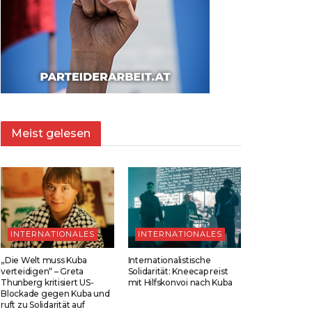
Meist gelesen
INTERNATIONALES
INTERNATIONALES
„Die Welt muss Kuba
Internationalistische
verteidigen“ – Greta
Solidarität: Kneecap reist
Thunberg kritisiert US-
mit Hilfskonvoi nach Kuba
Blockade gegen Kuba und
ruft zu Solidarität auf