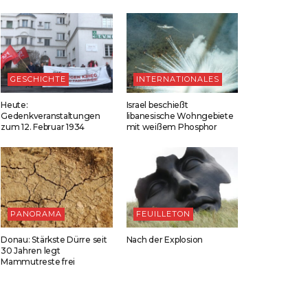
GESCHICHTE
INTERNATIONALES
Heute:
Israel beschießt
Gedenkveranstaltungen
libanesische Wohngebiete
zum 12. Februar 1934
mit weißem Phosphor
PANORAMA
FEUILLETON
Donau: Stärkste Dürre seit
Nach der Explosion
30 Jahren legt
Mammutreste frei