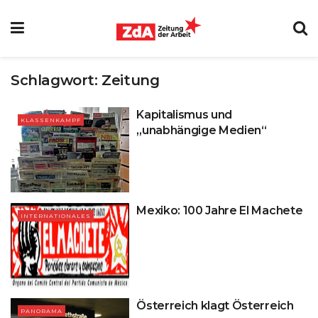
Schlagwort:
Zeitung
Kapitalismus und
KLASSENKAMPF
„unabhängige Medien“
Mexiko: 100 Jahre El Machete
INTERNATIONALES
Österreich klagt Österreich
PANORAMA