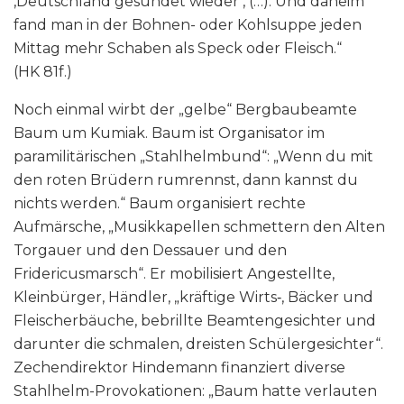
‚Deutschland gesundet wieder‘, (…). Und daheim
fand man in der Bohnen- oder Kohlsuppe jeden
Mittag mehr Schaben als Speck oder Fleisch.“
(HK 81f.)
Noch einmal wirbt der „gelbe“ Bergbaubeamte
Baum um Kumiak. Baum ist Organisator im
paramilitärischen „Stahlhelmbund“: „Wenn du mit
den roten Brüdern rumrennst, dann kannst du
nichts werden.“ Baum organisiert rechte
Aufmärsche, „Musikkapellen schmettern den Alten
Torgauer und den Dessauer und den
Fridericusmarsch“. Er mobilisiert Angestellte,
Kleinbürger, Händler, „kräftige Wirts‑, Bäcker und
Fleischerbäuche, bebrillte Beamtengesichter und
darunter die schmalen, dreisten Schülergesichter“.
Zechendirektor Hindemann finanziert diverse
Stahlhelm-Provokationen: „Baum hatte verlauten