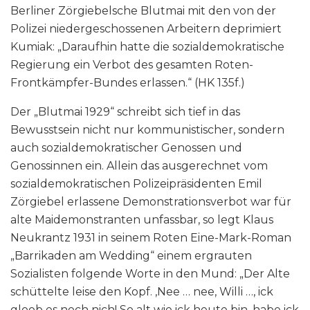
Berliner Zörgiebelsche Blutmai mit den von der
Polizei niedergeschossenen Arbeitern deprimiert
Kumiak: „Daraufhin hatte die sozialdemokratische
Regierung ein Verbot des gesamten Roten-
Frontkämpfer-Bundes erlassen.“ (HK 135f.)
Der „Blutmai 1929“ schreibt sich tief in das
Bewusstsein nicht nur kommunistischer, sondern
auch sozialdemokratischer Genossen und
Genossinnen ein. Allein das ausgerechnet vom
sozialdemokratischen Polizeipräsidenten Emil
Zörgiebel erlassene Demonstrationsverbot war für
alte Maidemonstranten unfassbar, so legt Klaus
Neukrantz 1931 in seinem Roten Eine-Mark-Roman
„Barrikaden am Wedding“ einem ergrauten
Sozialisten folgende Worte in den Mund: „Der Alte
schüttelte leise den Kopf. ‚Nee … nee, Willi …, ick
gloob es noch nich! So alt wie ick heute bin, habe ick