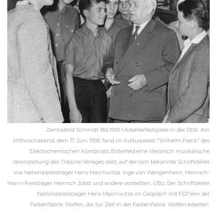
Zentralbild Schmidt 18.6.1959 1.Arbeiterfestspiele in der DDR. Am
Mittwochabend, dem 17. Juni 1959, fand im Kulturpalast "Wilhelm Pieck" des
Elektrochemischen Kombinats Bitterfeld eine literarisch musikalische
Veranstaltung des Tribüne-Verlages statt, auf der sich bekannte Schriftsteller
wie Nationalpreisträger Hans Marchwitza, Inge von Wangenheim, Heinrich-
Mann-Preisträger Heinrich Jobst und andere vorstellten. UBz: Der Schriftsteller
Nationalpreisträger Hans Marchwitza im Gespräch mit FDJ'lern der
Farbenfabrik Wolfen, die zur Zeit in der Farbenfabrik Wolfen arbeiten.