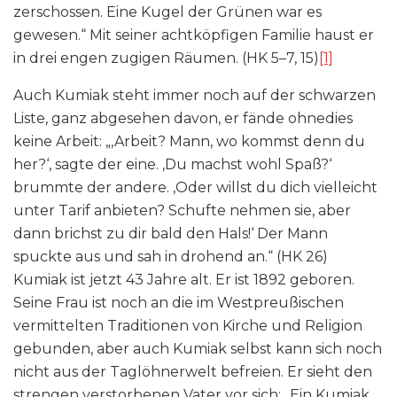
zerschossen. Eine Kugel der Grünen war es
gewesen.“ Mit seiner achtköpfigen Familie haust er
in drei engen zugigen Räumen. (HK 5–7, 15)
[1]
Auch Kumiak steht immer noch auf der schwarzen
Liste, ganz abgesehen davon, er fände ohnedies
keine Arbeit: „‚Arbeit? Mann, wo kommst denn du
her?‘, sagte der eine. ‚Du machst wohl Spaß?‘
brummte der andere. ‚Oder willst du dich vielleicht
unter Tarif anbieten? Schufte nehmen sie, aber
dann brichst zu dir bald den Hals!‘ Der Mann
spuckte aus und sah in drohend an.“ (HK 26)
Kumiak ist jetzt 43 Jahre alt. Er ist 1892 geboren.
Seine Frau ist noch an die im Westpreußischen
vermittelten Traditionen von Kirche und Religion
gebunden, aber auch Kumiak selbst kann sich noch
nicht aus der Taglöhnerwelt befreien. Er sieht den
strengen verstorbenen Vater vor sich: „Ein Kumiak