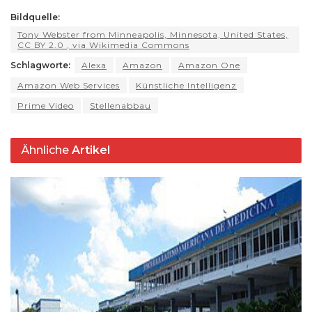
a
e
c
e
re
d
ai
p
n
h
ts
g
e
s
a
di
l
y
t
Bildquelle:
ar
Tony Webster from Minneapolis, Minnesota, United States,
A
ra
b
k
d
t
Li
e
CC BY 2.0
, via Wikimedia Commons
p
m
o
y
s
n
Schlagworte:
Alexa
Amazon
Amazon One
p
o
k
Amazon Web Services
Künstliche Intelligenz
k
Prime Video
Stellenabbau
Ähnliche
Artikel