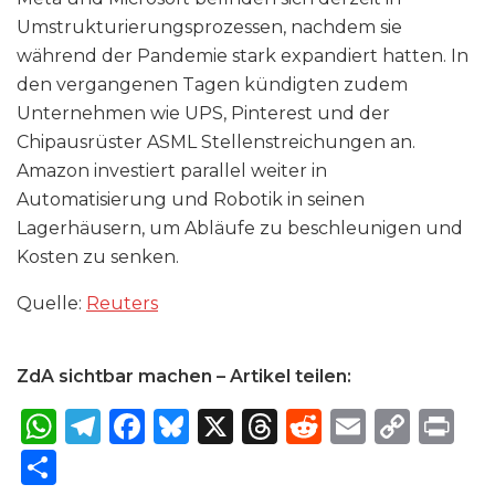
Umstrukturierungsprozessen, nachdem sie
während der Pandemie stark expandiert hatten. In
den vergangenen Tagen kündigten zudem
Unternehmen wie UPS, Pinterest und der
Chipausrüster ASML Stellenstreichungen an.
Amazon investiert parallel weiter in
Automatisierung und Robotik in seinen
Lagerhäusern, um Abläufe zu beschleunigen und
Kosten zu senken.
Quelle:
Reuters
ZdA sichtbar machen – Artikel teilen:
W
T
F
B
X
T
R
E
C
P
h
el
a
lu
h
e
m
o
ri
S