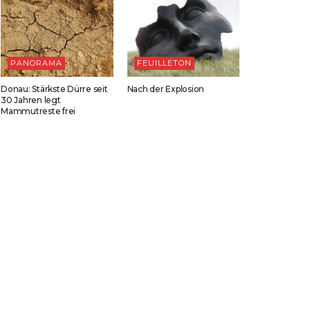
PANORAMA
FEUILLETON
Donau: Stärkste Dürre seit
Nach der Explosion
30 Jahren legt
Mammutreste frei