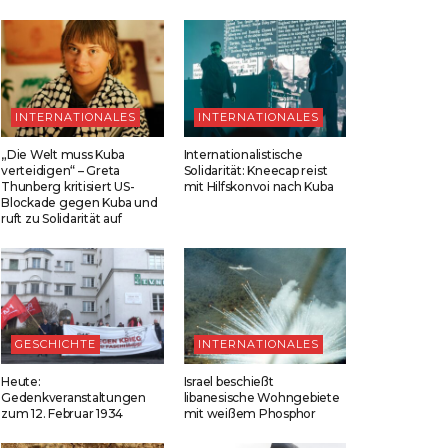
INTERNATIONALES
INTERNATIONALES
„Die Welt muss Kuba
Internationalistische
verteidigen“ – Greta
Solidarität: Kneecap reist
Thunberg kritisiert US-
mit Hilfskonvoi nach Kuba
Blockade gegen Kuba und
ruft zu Solidarität auf
GESCHICHTE
INTERNATIONALES
Heute:
Israel beschießt
Gedenkveranstaltungen
libanesische Wohngebiete
zum 12. Februar 1934
mit weißem Phosphor