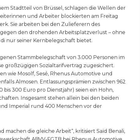
nem Stadtteil von Brüssel, schlagen die Wellen der
terinnen und Arbeiter blockierten am Freitag
. Sie arbeiten bei den Zulieferern des
gegen den drohenden Arbeitsplatzverlust – ohne
di nur seiner Kernbelegschaft bietet.
eigenen Stammbelegschaft von 3.000 Personen im
e großzügigen Sozialtarifvertrag zugesichert.
men wie Mosolf, Sesé, Rhenus Automotive und
tenfalls Almosen. Entlassungsprämien zwischen 962
 bis 300 Euro pro Dienstjahr) seien ein Hohn,
chaften. Insgesamt stehen allein bei den beiden
nd Imperial rund 400 Menschen vor der
machen die gleiche Arbeit“, kritisiert Saïd Benali,
n Gewerkschaft ABVV-FGTB bei Rhenus Automotive,