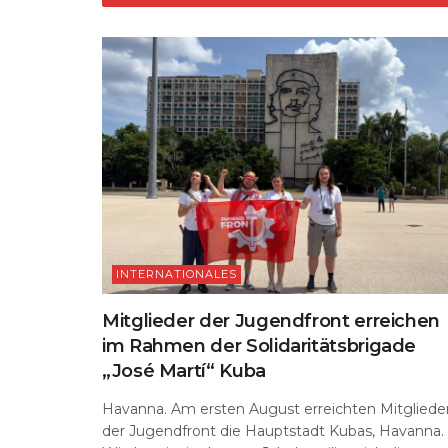
p
o
k
INTERNATIONALES
Mitglieder der Jugendfront erreichen
im Rahmen der Solidaritätsbrigade
„José Martí“ Kuba
Havanna. Am ersten August erreichten Mitgliede
der Jugendfront die Hauptstadt Kubas, Havanna.