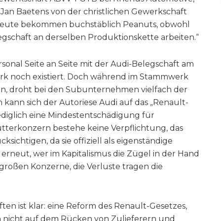
Jan Baetens von der christlichen Gewerkschaft
e Leute bekommen buchstäblich Peanuts, obwohl
gschaft an derselben Produktionskette arbeiten.“
ersonal Seite an Seite mit der Audi-Belegschaft am
rk noch existiert. Doch während im Stammwerk
en, droht bei den Subunternehmen vielfach der
sch kann sich der Autoriese Audi auf das „Renault-
lediglich eine Mindestentschädigung für
utterkonzern bestehe keine Verpflichtung, das
ksichtigen, da sie offiziell als eigenständige
h erneut, wer im Kapitalismus die Zügel in der Hand
großen Konzerne, die Verluste tragen die
en ist klar: eine Reform des Renault-Gesetzes,
 nicht auf dem Rücken von Zulieferern und