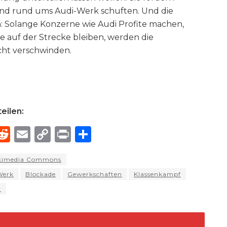
m und rund ums Audi-Werk schuften. Und die
h: Solange Konzerne wie Audi Profite machen,
e auf der Strecke bleiben, werden die
cht verschwinden.
eilen:
R
E
C
P
S
h
e
m
o
ri
h
ikimedia Commons
e
d
ai
p
n
ar
Werk
Blockade
Gewerkschaften
Klassenkampf
di
l
y
t
e
r
d
t
Li
n