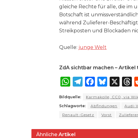
gleiche Rechte für alle, die i
Botschaft ist unmissverständlic
während Zulieferer-Beschäftigt
Streikposten und Blockaden ni
Quelle:
junge Welt
ZdA sichtbar machen – Artikel t
W
T
F
B
X
T
h
el
a
lu
Bildquelle:
Karmakolle, CC0, via W
a
e
c
e
r
Schlagworte:
Abfindungen
Audi-
ts
g
e
s
a
Renault-Gesetz
Vorst
Zuliefere
A
ra
b
k
p
m
o
y
s
Ähnliche
Artikel