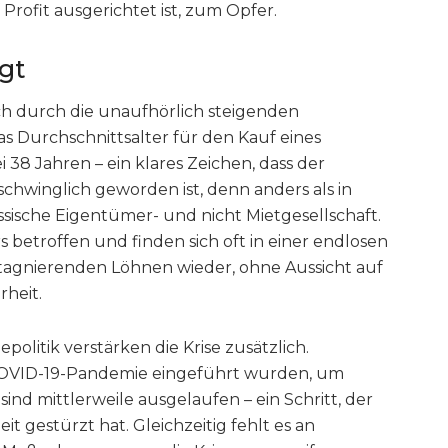
 Profit ausgerichtet ist, zum Opfer.
agt
ch durch die unaufhörlich steigenden
s Durchschnittsalter für den Kauf eines
i 38 Jahren – ein klares Zeichen, dass der
hwinglich geworden ist, denn anders als in
assische Eigentümer- und nicht Mietgesellschaft.
betroffen und finden sich oft in einer endlosen
tagnierenden Löhnen wieder, ohne Aussicht auf
rheit.
litik verstärken die Krise zusätzlich.
OVID-19-Pandemie eingeführt wurden, um
ind mittlerweile ausgelaufen – ein Schritt, der
it gestürzt hat. Gleichzeitig fehlt es an