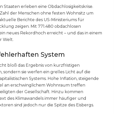
n Staaten erleben eine Obdachlosigkeitskrise.
ie Zahl der Menschen ohne festen Wohnsitz um
aktuelle Berichte des US-Ministeriums für
lung zeigen. Mit 771.480 obdachlosen
in neues Rekordhoch erreicht – und das in einem
r Welt.
fehlerhaften System
cht bloß das Ergebnis von kurzfristigen
sondern sie werfen ein grelles Licht auf die
italistischen Systems. Hohe Inflation, steigende
el an erschwinglichem Wohnraum treffen
eiligten der Gesellschaft. Hinzu kommen
text des Klimawandels immer häufiger und
oren sind jedoch nur die Spitze des Eisbergs.