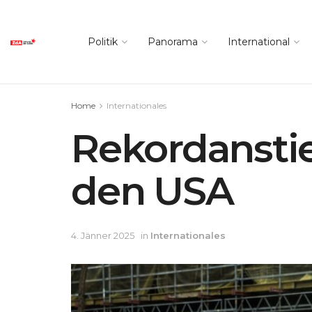
Politik
Panorama
International
Home
Internationales
Rekordanstie
den USA
4. Jänner 2025
in
Internationales