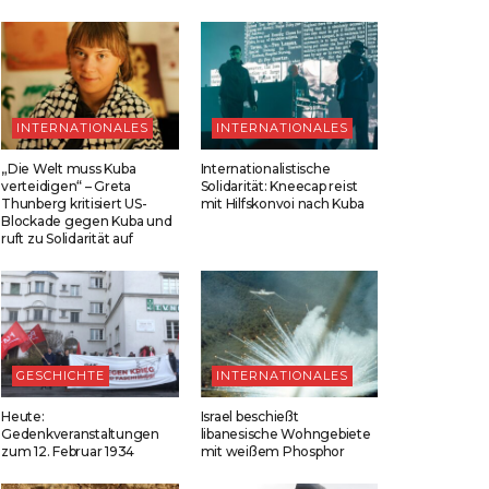
INTERNATIONALES
INTERNATIONALES
„Die Welt muss Kuba
Internationalistische
verteidigen“ – Greta
Solidarität: Kneecap reist
Thunberg kritisiert US-
mit Hilfskonvoi nach Kuba
Blockade gegen Kuba und
ruft zu Solidarität auf
GESCHICHTE
INTERNATIONALES
Heute:
Israel beschießt
Gedenkveranstaltungen
libanesische Wohngebiete
zum 12. Februar 1934
mit weißem Phosphor