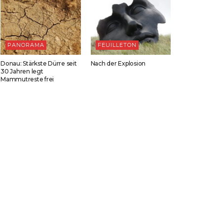
PANORAMA
FEUILLETON
Donau: Stärkste Dürre seit
Nach der Explosion
30 Jahren legt
Mammutreste frei