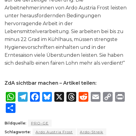
Arbeitnehmer:innen von Ardo Austria Frost leisten
unter herausfordernden Bedingungen
hervorragende Arbeit in der
Lebensmittelverarbeitung. Sie arbeiten bei bis zu
minus 22 Grad im Kühlhaus, müssen strengste
Hygienevorschriften einhalten und in der
Erntesaison viele Überstunden leisten. Sie haben
sich deshalb einen fairen Lohn mehr als verdient!“
ZdA sichtbar machen – Artikel teilen:
W
T
F
B
X
T
R
E
C
P
h
el
a
lu
h
e
m
o
ri
S
a
e
c
e
re
d
ai
p
n
h
ts
g
e
s
a
di
l
y
t
Bildquelle:
PRO-GE
ar
Schlagworte:
A
ra
Ardo Austria Frost
b
k
d
Ardo-Streik
t
Li