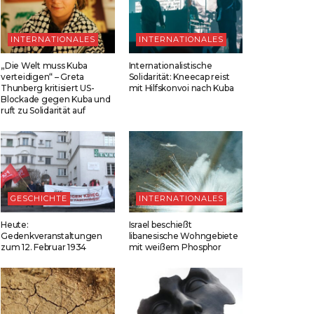
INTERNATIONALES
INTERNATIONALES
„Die Welt muss Kuba
Internationalistische
verteidigen“ – Greta
Solidarität: Kneecap reist
Thunberg kritisiert US-
mit Hilfskonvoi nach Kuba
Blockade gegen Kuba und
ruft zu Solidarität auf
GESCHICHTE
INTERNATIONALES
Heute:
Israel beschießt
Gedenkveranstaltungen
libanesische Wohngebiete
zum 12. Februar 1934
mit weißem Phosphor