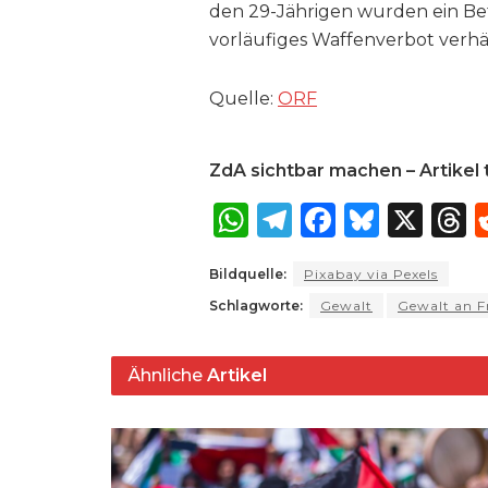
den 29-Jährigen wurden ein Be
vorläufiges Waffenverbot verhä
Quelle:
ORF
ZdA sichtbar machen – Artikel t
W
T
F
B
X
T
h
el
a
lu
Bildquelle:
Pixabay via Pexels
a
e
c
e
r
Schlagworte:
Gewalt
Gewalt an F
ts
g
e
s
a
A
ra
b
k
Ähnliche
Artikel
p
m
o
y
s
p
o
k