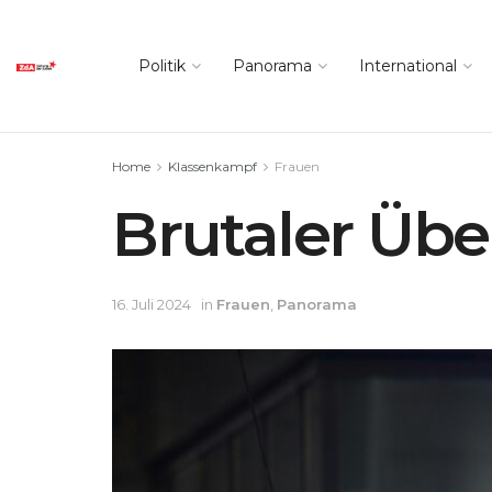
Politik
Panorama
International
Home
Klassenkampf
Frauen
Brutaler Über
16. Juli 2024
in
Frauen
,
Panorama