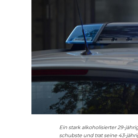
Ein stark alkoholisierter 29-jä
schubste und trat seine 43-jähr