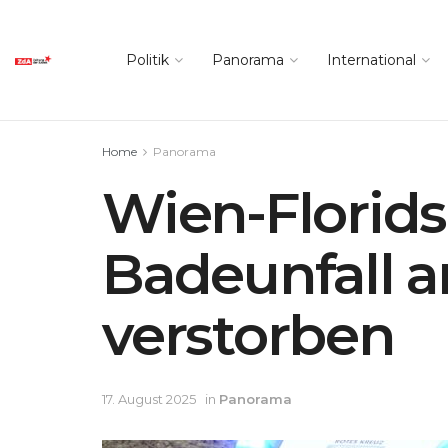
Politik
Panorama
International
Home
Panorama
Wien-Florids
Badeunfall 
verstorben
17. August 2025
in
Panorama