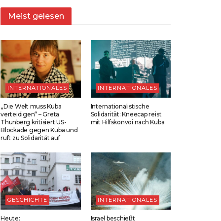
Meist gelesen
INTERNATIONALES
INTERNATIONALES
„Die Welt muss Kuba
Internationalistische
verteidigen“ – Greta
Solidarität: Kneecap reist
Thunberg kritisiert US-
mit Hilfskonvoi nach Kuba
Blockade gegen Kuba und
ruft zu Solidarität auf
GESCHICHTE
INTERNATIONALES
Heute:
Israel beschießt