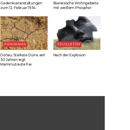
Gedenkveranstaltungen
libanesische Wohngebiete
zum 12. Februar 1934
mit weißem Phosphor
PANORAMA
FEUILLETON
Donau: Stärkste Dürre seit
Nach der Explosion
30 Jahren legt
Mammutreste frei