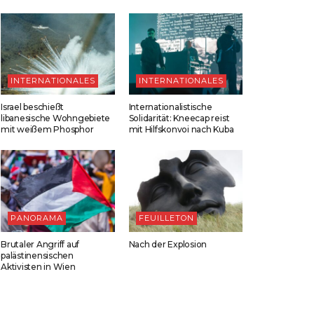
INTERNATIONALES
INTERNATIONALES
Israel beschießt
Internationalistische
libanesische Wohngebiete
Solidarität: Kneecap reist
mit weißem Phosphor
mit Hilfskonvoi nach Kuba
PANORAMA
FEUILLETON
Brutaler Angriff auf
Nach der Explosion
palästinensischen
Aktivisten in Wien