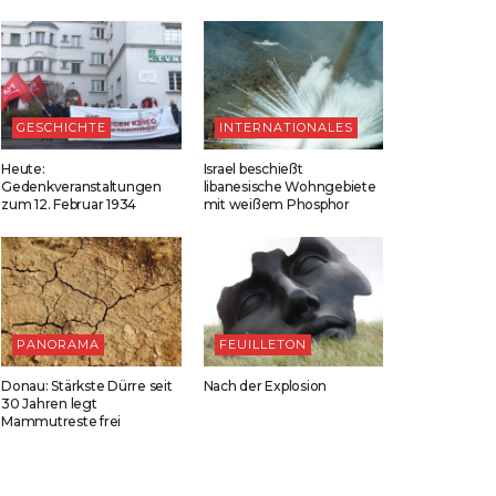
GESCHICHTE
INTERNATIONALES
Heute:
Israel beschießt
Gedenkveranstaltungen
libanesische Wohngebiete
zum 12. Februar 1934
mit weißem Phosphor
PANORAMA
FEUILLETON
Donau: Stärkste Dürre seit
Nach der Explosion
30 Jahren legt
Mammutreste frei