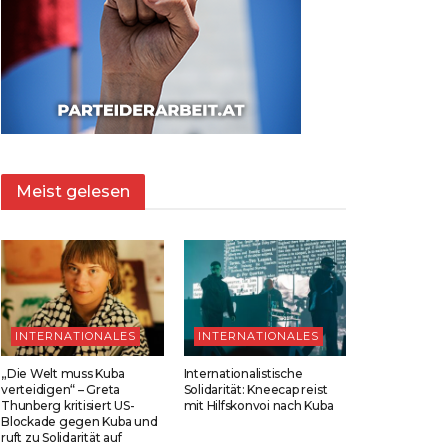
Meist gelesen
INTERNATIONALES
INTERNATIONALES
„Die Welt muss Kuba
Internationalistische
verteidigen“ – Greta
Solidarität: Kneecap reist
Thunberg kritisiert US-
mit Hilfskonvoi nach Kuba
Blockade gegen Kuba und
ruft zu Solidarität auf