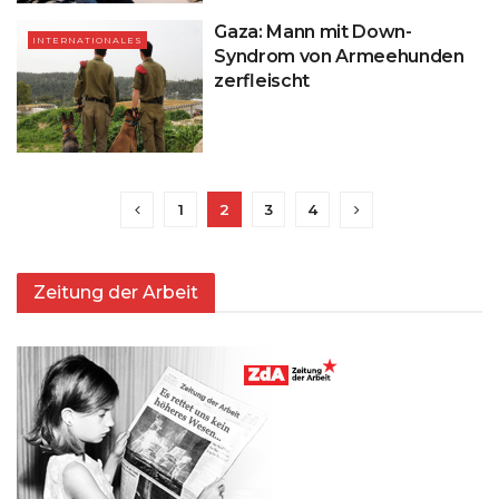
Gaza: Mann mit Down-
INTERNATIONALES
Syndrom von Armeehunden
zerfleischt
1
2
3
4
Zeitung der Arbeit