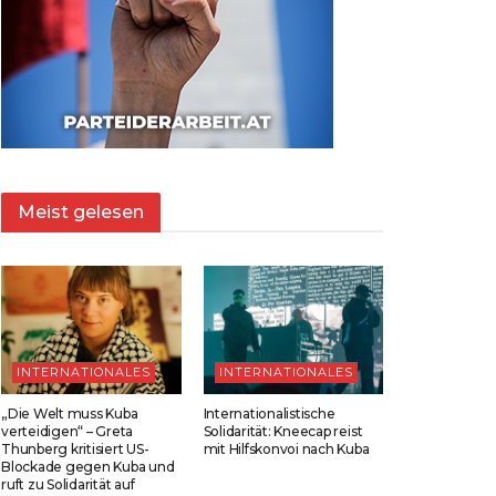
Meist gelesen
INTERNATIONALES
INTERNATIONALES
„Die Welt muss Kuba
Internationalistische
verteidigen“ – Greta
Solidarität: Kneecap reist
Thunberg kritisiert US-
mit Hilfskonvoi nach Kuba
Blockade gegen Kuba und
ruft zu Solidarität auf