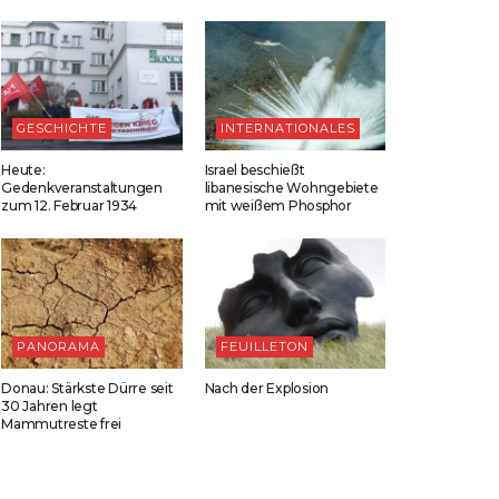
GESCHICHTE
INTERNATIONALES
Heute:
Israel beschießt
Gedenkveranstaltungen
libanesische Wohngebiete
zum 12. Februar 1934
mit weißem Phosphor
PANORAMA
FEUILLETON
Donau: Stärkste Dürre seit
Nach der Explosion
30 Jahren legt
Mammutreste frei