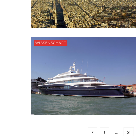
WISSENSCHAFT
1
…
51