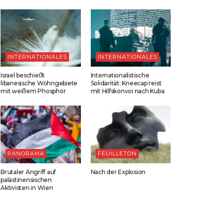
INTERNATIONALES
INTERNATIONALES
Israel beschießt
Internationalistische
libanesische Wohngebiete
Solidarität: Kneecap reist
mit weißem Phosphor
mit Hilfskonvoi nach Kuba
PANORAMA
FEUILLETON
Brutaler Angriff auf
Nach der Explosion
palästinensischen
Aktivisten in Wien