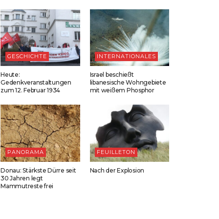
GESCHICHTE
INTERNATIONALES
Heute:
Israel beschießt
Gedenkveranstaltungen
libanesische Wohngebiete
zum 12. Februar 1934
mit weißem Phosphor
PANORAMA
FEUILLETON
Donau: Stärkste Dürre seit
Nach der Explosion
30 Jahren legt
Mammutreste frei