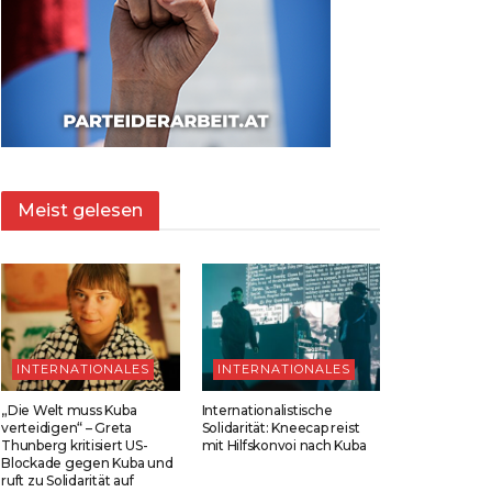
Meist gelesen
INTERNATIONALES
INTERNATIONALES
„Die Welt muss Kuba
Internationalistische
verteidigen“ – Greta
Solidarität: Kneecap reist
Thunberg kritisiert US-
mit Hilfskonvoi nach Kuba
Blockade gegen Kuba und
ruft zu Solidarität auf