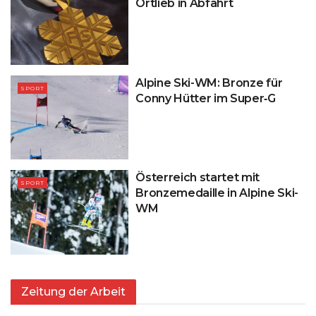
Ortlieb in Abfahrt
Alpine Ski-WM: Bronze für
SPORT
Conny Hütter im Super‑G
Österreich startet mit
SPORT
Bronzemedaille in Alpine Ski-
WM
Zeitung der Arbeit