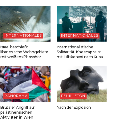
INTERNATIONALES
INTERNATIONALES
Israel beschießt
Internationalistische
libanesische Wohngebiete
Solidarität: Kneecap reist
mit weißem Phosphor
mit Hilfskonvoi nach Kuba
PANORAMA
FEUILLETON
Brutaler Angriff auf
Nach der Explosion
palästinensischen
Aktivisten in Wien