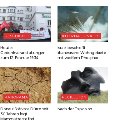
GESCHICHTE
INTERNATIONALES
Heute:
Israel beschießt
Gedenkveranstaltungen
libanesische Wohngebiete
zum 12. Februar 1934
mit weißem Phosphor
PANORAMA
FEUILLETON
Donau: Stärkste Dürre seit
Nach der Explosion
30 Jahren legt
Mammutreste frei