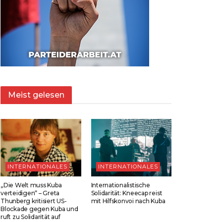
Meist gelesen
INTERNATIONALES
INTERNATIONALES
„Die Welt muss Kuba
Internationalistische
verteidigen“ – Greta
Solidarität: Kneecap reist
Thunberg kritisiert US-
mit Hilfskonvoi nach Kuba
Blockade gegen Kuba und
ruft zu Solidarität auf