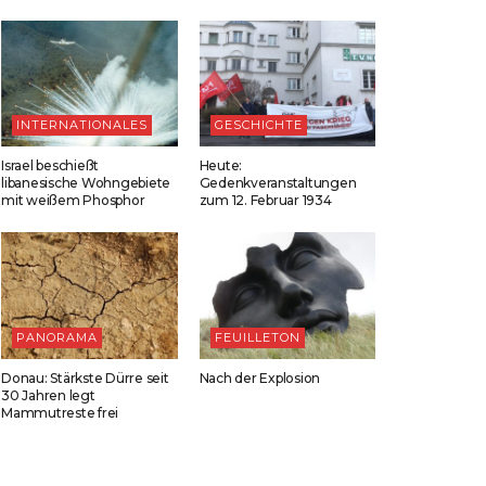
INTERNATIONALES
GESCHICHTE
Israel beschießt
Heute:
libanesische Wohngebiete
Gedenkveranstaltungen
mit weißem Phosphor
zum 12. Februar 1934
PANORAMA
FEUILLETON
Donau: Stärkste Dürre seit
Nach der Explosion
30 Jahren legt
Mammutreste frei