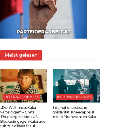
Meist gelesen
INTERNATIONALES
INTERNATIONALES
„Die Welt muss Kuba
Internationalistische
verteidigen“ – Greta
Solidarität: Kneecap reist
Thunberg kritisiert US-
mit Hilfskonvoi nach Kuba
Blockade gegen Kuba und
ruft zu Solidarität auf