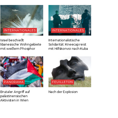
INTERNATIONALES
INTERNATIONALES
Israel beschießt
Internationalistische
libanesische Wohngebiete
Solidarität: Kneecap reist
mit weißem Phosphor
mit Hilfskonvoi nach Kuba
PANORAMA
FEUILLETON
Brutaler Angriff auf
Nach der Explosion
palästinensischen
Aktivisten in Wien