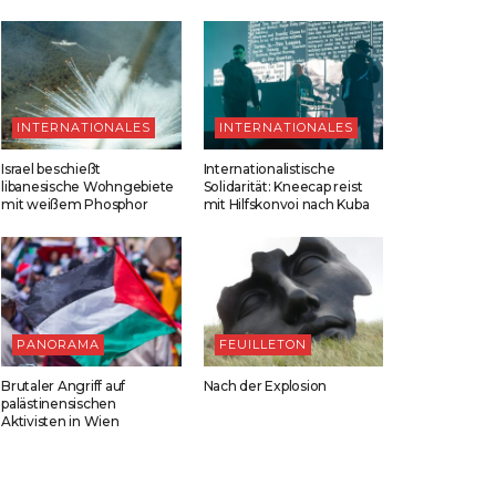
INTERNATIONALES
INTERNATIONALES
Israel beschießt
Internationalistische
libanesische Wohngebiete
Solidarität: Kneecap reist
mit weißem Phosphor
mit Hilfskonvoi nach Kuba
PANORAMA
FEUILLETON
Brutaler Angriff auf
Nach der Explosion
palästinensischen
Aktivisten in Wien