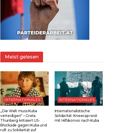
Meist gelesen
INTERNATIONALES
INTERNATIONALES
„Die Welt muss Kuba
Internationalistische
verteidigen“ – Greta
Solidarität: Kneecap reist
Thunberg kritisiert US-
mit Hilfskonvoi nach Kuba
Blockade gegen Kuba und
ruft zu Solidarität auf