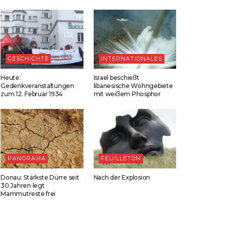
GESCHICHTE
INTERNATIONALES
Heute:
Israel beschießt
Gedenkveranstaltungen
libanesische Wohngebiete
zum 12. Februar 1934
mit weißem Phosphor
PANORAMA
FEUILLETON
Donau: Stärkste Dürre seit
Nach der Explosion
30 Jahren legt
Mammutreste frei