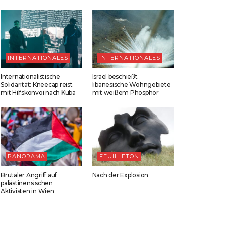
INTERNATIONALES
INTERNATIONALES
Internationalistische
Israel beschießt
Solidarität: Kneecap reist
libanesische Wohngebiete
mit Hilfskonvoi nach Kuba
mit weißem Phosphor
PANORAMA
FEUILLETON
Brutaler Angriff auf
Nach der Explosion
palästinensischen
Aktivisten in Wien