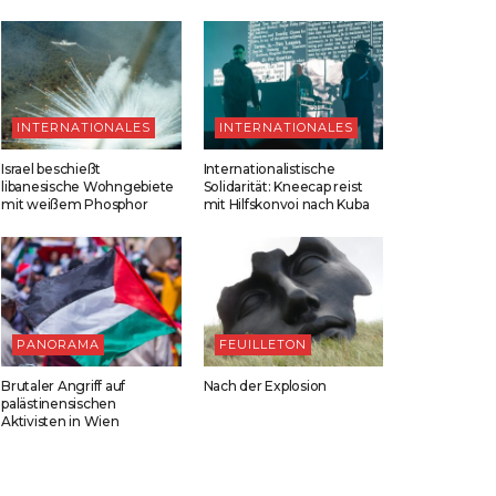
INTERNATIONALES
INTERNATIONALES
Israel beschießt
Internationalistische
libanesische Wohngebiete
Solidarität: Kneecap reist
mit weißem Phosphor
mit Hilfskonvoi nach Kuba
PANORAMA
FEUILLETON
Brutaler Angriff auf
Nach der Explosion
palästinensischen
Aktivisten in Wien