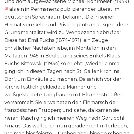
und dort aufgewachsene Michael Köhlmeier (*1949)
als ein in Permanenz publizierender Literat im
[2]
deutschen Sprachraum bekannt. Die in seiner
Heimat von Geld und Privateigentum ausgebildete
Grundmentalität wird zu Wendezeiten abrufbar.
Diese hat Emil Fuchs (1874–1971), ein Zeuge
christlicher Nächstenliebe, im Montafon in den
Maitagen 1945 in Begleitung seines Enkels Klaus
Fuchs-Kittowski (*1934) so erlebt: „Wieder einmal
ging ich in diesen Tagen nach St. Gallenkirch ins
Dorf, um Einkäufe zu machen. Da sah ich vor der
Kirche festlich gekleidete Männer und
weißgekleidete Jungfrauen mit Blumensträußen
versammelt. Sie erwarteten den Einmarsch der
französischen Truppen; und siehe, da kamen sie
heran. Rasch ging ich meinen Weg nach Gortipohl
hinaus. Das wollte ich nun gerade nicht miterleben,
wie man hier feierte. – Droben aber hingen schon an