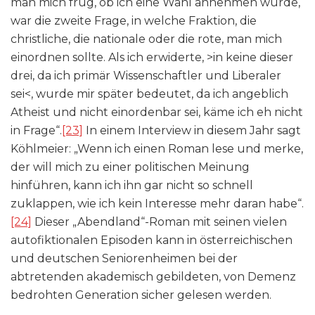
man mich frug, ob ich eine Wahl annehmen würde,
war die zweite Frage, in welche Fraktion, die
christliche, die nationale oder die rote, man mich
einordnen sollte. Als ich erwiderte, >in keine dieser
drei, da ich primär Wissenschaftler und Liberaler
sei<, wurde mir später bedeutet, da ich angeblich
Atheist und nicht einordenbar sei, käme ich eh nicht
in Frage“.
[23]
In einem Interview in diesem Jahr sagt
Köhlmeier: „Wenn ich einen Roman lese und merke,
der will mich zu einer politischen Meinung
hinführen, kann ich ihn gar nicht so schnell
zuklappen, wie ich kein Interesse mehr daran habe“.
[24]
Dieser „Abendland“-Roman mit seinen vielen
autofiktionalen Episoden kann in österreichischen
und deutschen Seniorenheimen bei der
abtretenden akademisch gebildeten, von Demenz
bedrohten Generation sicher gelesen werden.