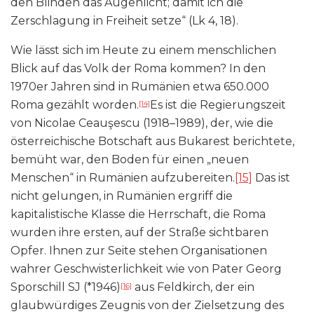
den Blinden das Augenlicht; damit ich die
Zerschlagung in Freiheit setze“ (Lk 4, 18).
Wie lässt sich im Heute zu einem menschlichen
Blick auf das Volk der Roma kommen? In den
1970er Jahren sind in Rumänien etwa 650.000
Roma gezählt worden.
Es ist die Regierungszeit
[14]
von Nicolae Ceauşescu (1918–1989), der, wie die
österreichische Botschaft aus Bukarest berichtete,
bemüht war, den Boden für einen „neuen
Menschen“ in Rumänien aufzubereiten.
[15]
Das ist
nicht gelungen, in Rumänien ergriff die
kapitalistische Klasse die Herrschaft, die Roma
wurden ihre ersten, auf der Straße sichtbaren
Opfer. Ihnen zur Seite stehen Organisationen
wahrer Geschwisterlichkeit wie von Pater Georg
Sporschill SJ (*1946)
aus Feldkirch, der ein
[16]
glaubwürdiges Zeugnis von der Zielsetzung des