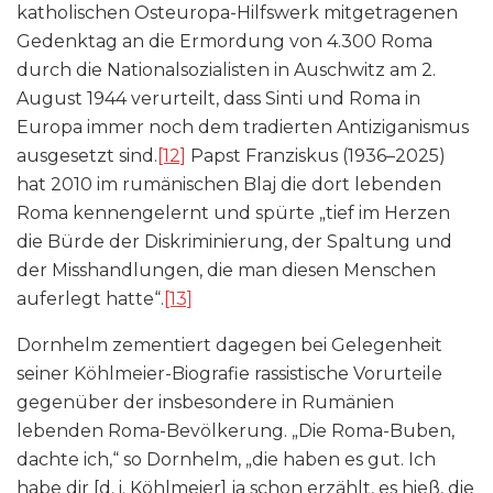
katholischen Osteuropa-Hilfswerk mitgetragenen
Gedenktag an die Ermordung von 4.300 Roma
durch die Nationalsozialisten in Auschwitz am 2.
August 1944 verurteilt, dass Sinti und Roma in
Europa immer noch dem tradierten Antiziganismus
ausgesetzt sind.
[12]
Papst Franziskus (1936–2025)
hat 2010 im rumänischen Blaj die dort lebenden
Roma kennengelernt und spürte „tief im Herzen
die Bürde der Diskriminierung, der Spaltung und
der Misshandlungen, die man diesen Menschen
auferlegt hatte“.
[13]
Dornhelm zementiert dagegen bei Gelegenheit
seiner Köhlmeier-Biografie rassistische Vorurteile
gegenüber der insbesondere in Rumänien
lebenden Roma-Bevölkerung. „Die Roma-Buben,
dachte ich,“ so Dornhelm, „die haben es gut. Ich
habe dir [d. i. Köhlmeier] ja schon erzählt, es hieß, die