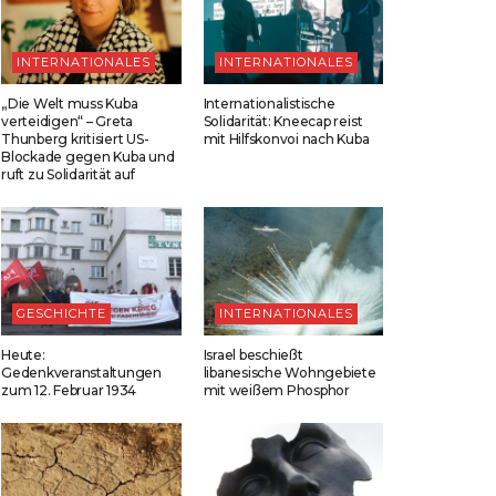
INTERNATIONALES
INTERNATIONALES
„Die Welt muss Kuba
Internationalistische
verteidigen“ – Greta
Solidarität: Kneecap reist
Thunberg kritisiert US-
mit Hilfskonvoi nach Kuba
Blockade gegen Kuba und
ruft zu Solidarität auf
GESCHICHTE
INTERNATIONALES
Heute:
Israel beschießt
Gedenkveranstaltungen
libanesische Wohngebiete
zum 12. Februar 1934
mit weißem Phosphor