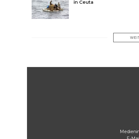
in Ceuta
WEI
Medienin
E‑Mai