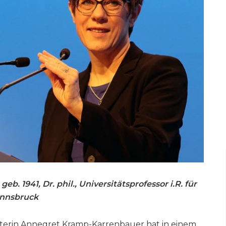
eb. 1941, Dr. phil., Universitätsprofessor i.R. für
Innsbruck
terin Annegret Kramp-Karrenbauer hat in einem