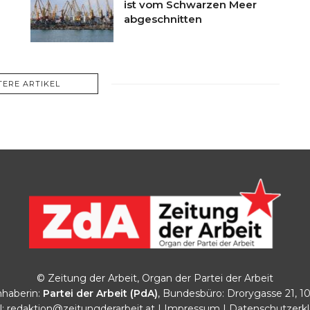
ist vom Schwarzen Meer
abgeschnitten
TERE ARTIKEL
© Zeitung der Arbeit, Organ der Partei der Arbeit
haberin:
Partei der Arbeit (PdA)
, Bundesbüro: Drorygasse 21, 1
l:
redaktion@zeitungderarbeit.at
|
Impressum
|
Datenschutzerk