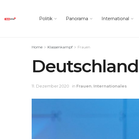
Politik
Panorama
International
Home
Klassenkampf
Frauen
Deutschland
11. Dezember 2020
in
Frauen
,
Internationales