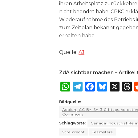
ihren Arbeitsplatz zurückkehr
nicht beendet habe. CPKC erklär
Wiederaufnahme des Betriebs i
zum Zeitplan bekannt gegeben 
erhalten habe.
Quelle:
AJ
ZdA sichtbar machen – Artikel t
W
T
F
B
X
T
h
el
a
lu
Bildquelle:
a
e
c
e
r
Adolch, CC BY-SA 3.0 https://creati
ts
g
e
s
a
Commons
A
ra
b
k
Schlagworte:
Canada Industrial Rela
Streikrecht
p
m
Teamsters
o
y
s