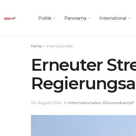
Politik
Panorama
International
Home
Internationales
Erneuter Str
Regierungs
26. August 2024
in
Internationales
,
Klassenkampf