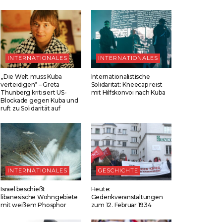
INTERNATIONALES
INTERNATIONALES
„Die Welt muss Kuba
Internationalistische
verteidigen“ – Greta
Solidarität: Kneecap reist
Thunberg kritisiert US-
mit Hilfskonvoi nach Kuba
Blockade gegen Kuba und
ruft zu Solidarität auf
INTERNATIONALES
GESCHICHTE
Israel beschießt
Heute:
libanesische Wohngebiete
Gedenkveranstaltungen
mit weißem Phosphor
zum 12. Februar 1934