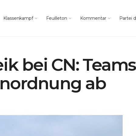
Klassenkampf
Feuilleton
Kommentar
Partei d
eik bei CN: Team
anordnung ab