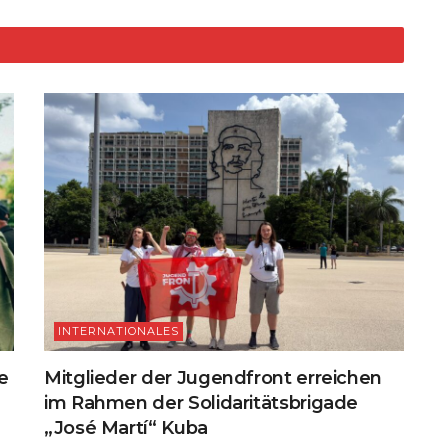
k
INTERNATIONALES
e
Mitglieder der Jugendfront erreichen
im Rahmen der Solidaritätsbrigade
„José Martí“ Kuba