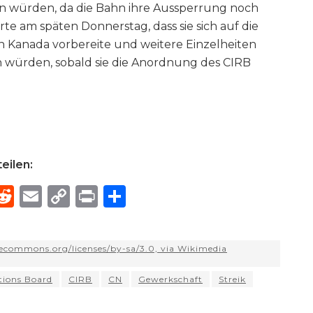
en würden, da die Bahn ihre Aussperrung noch
te am späten Donnerstag, dass sie sich auf die
n Kanada vorbereite und weitere Einzelheiten
würden, sobald sie die Anordnung des CIRB
eilen:
R
E
C
P
S
h
e
m
o
ri
h
e
d
ai
p
n
ar
vecommons.org/licenses/by-sa/3.0, via Wikimedia
di
l
y
t
e
d
t
Li
tions Board
CIRB
CN
Gewerkschaft
Streik
n