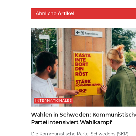
p
o
Ähnliche
Artikel
k
INTERNATIONALES
Wahlen in Schweden: Kommunistisch
Partei intensiviert Wahlkampf
Die Kommunistische Partei Schwedens (SKP)