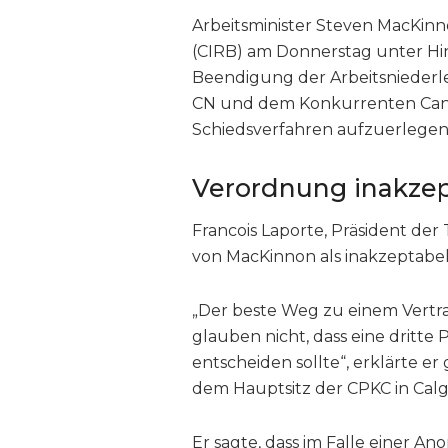
Arbeitsminister Steven MacKinn
(CIRB) am Donnerstag unter Hinw
Beendigung der Arbeitsnieder
CN und dem Konkurrenten Canadi
Schiedsverfahren aufzuerlegen
Verordnung inakze
Francois Laporte, Präsident de
von MacKinnon als inakzeptabel
„Der beste Weg zu einem Vertra
glauben nicht, dass eine dritt
entscheiden sollte“, erklärte 
dem Hauptsitz der CPKC in Calg
Er sagte, dass im Falle einer 