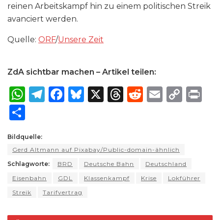
reinen Arbeitskampf hin zu einem politischen Streik
avanciert werden.
Quelle:
ORF
/
Unsere Zeit
ZdA sichtbar machen – Artikel teilen:
W
T
F
B
X
T
R
E
C
P
h
el
a
lu
h
e
m
o
ri
S
a
e
c
e
re
d
ai
p
n
h
ts
g
e
s
a
di
l
y
t
Bildquelle:
ar
Gerd Altmann auf Pixabay/Public-domain-ähnlich
A
ra
b
k
d
t
Li
e
Schlagworte:
BRD
Deutsche Bahn
Deutschland
p
m
o
y
s
n
Eisenbahn
GDL
Klassenkampf
Krise
Lokführer
p
o
k
Streik
Tarifvertrag
k