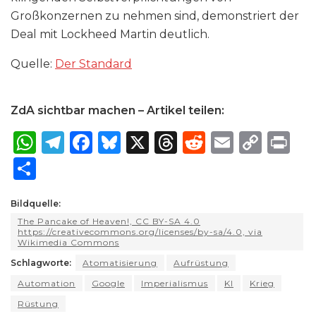
Großkonzernen zu nehmen sind, demonstriert der
Deal mit Lockheed Martin deutlich.
Quelle:
Der Standard
ZdA sichtbar machen – Artikel teilen:
W
T
F
B
X
T
R
E
C
P
h
el
a
lu
h
e
m
o
ri
S
a
e
c
e
re
d
ai
p
n
h
ts
g
e
s
a
di
l
y
t
Bildquelle:
ar
The Pancake of Heaven!, CC BY-SA 4.0
A
ra
b
k
d
t
Li
e
https://creativecommons.org/licenses/by-sa/4.0, via
Wikimedia Commons
p
m
o
y
s
n
Schlagworte:
Atomatisierung
Aufrüstung
p
o
k
Automation
Google
Imperialismus
KI
Krieg
k
Rüstung