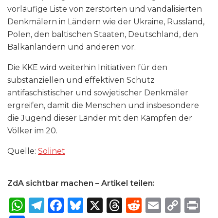
vorläufige Liste von zerstörten und vandalisierten
Denkmälern in Ländern wie der Ukraine, Russland,
Polen, den baltischen Staaten, Deutschland, den
Balkanländern und anderen vor.
Die KKE wird weiterhin Initiativen für den
substanziellen und effektiven Schutz
antifaschistischer und sowjetischer Denkmäler
ergreifen, damit die Menschen und insbesondere
die Jugend dieser Länder mit den Kämpfen der
Völker im 20.
Quelle:
Solinet
ZdA sichtbar machen – Artikel teilen:
W
T
F
B
X
T
R
E
C
P