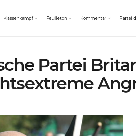
Klassenkampf
Feuilleton
Kommentar
Partei d
che Partei Brita
echtsextreme Angr