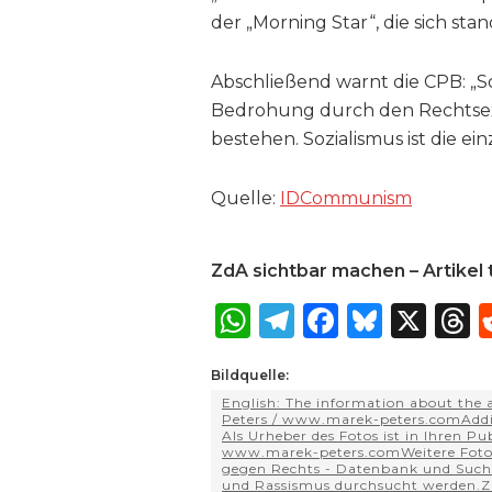
der „Morning Star“, die sich st
Abschließend warnt die CPB: „So
Bedrohung durch den Rechtsex
bestehen. Sozialismus ist die e
Quelle:
IDCommunism
ZdA sichtbar machen – Artikel t
W
T
F
B
X
T
h
el
a
lu
Bildquelle:
a
e
c
e
r
English: The information about the 
ts
g
e
s
a
Peters / www.marek-peters.comAddit
Als Urheber des Fotos ist in Ihren P
A
ra
b
k
www.marek-peters.comWeitere Fotos 
gegen Rechts - Datenbank und Such
und Rassismus durchsucht werden.Zu