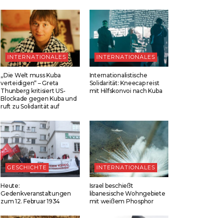
INTERNATIONALES
INTERNATIONALES
„Die Welt muss Kuba
Internationalistische
verteidigen“ – Greta
Solidarität: Kneecap reist
Thunberg kritisiert US-
mit Hilfskonvoi nach Kuba
Blockade gegen Kuba und
ruft zu Solidarität auf
GESCHICHTE
INTERNATIONALES
Heute:
Israel beschießt
Gedenkveranstaltungen
libanesische Wohngebiete
zum 12. Februar 1934
mit weißem Phosphor