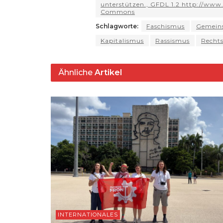
p
m
o
y
s
unterstützen., GFDL 1.2 http://www.g
Commons
p
o
Schlagworte:
Faschismus
Gemein
k
Kapitalismus
Rassismus
Recht
Ähnliche
Artikel
INTERNATIONALES