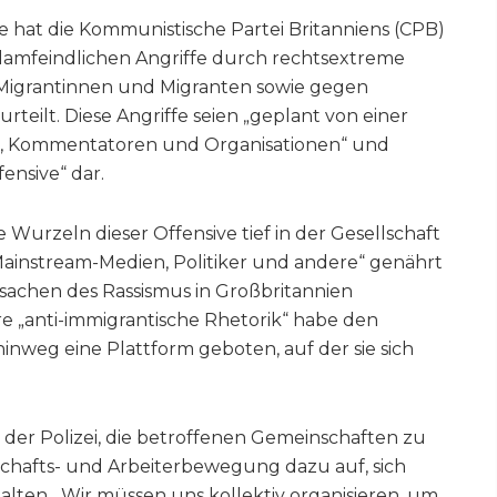
 hat die Kommunistische Partei Britanniens (CPB)
islamfeindlichen Angriffe durch rechtsextreme
Migrantinnen und Migranten sowie gegen
teilt. Diese Angriffe seien „geplant von einer
r, Kommentatoren und Organisationen“ und
ensive“ dar.
 Wurzeln dieser Offensive tief in der Gesellschaft
Mainstream-Medien, Politiker und andere“ genährt
rsachen des Rassismus in Großbritannien
e „anti-immigrantische Rhetorik“ habe den
inweg eine Plattform geboten, auf der sie sich
en der Polizei, die betroffenen Gemeinschaften zu
chafts- und Arbeiterbewegung dazu auf, sich
alten. „Wir müssen uns kollektiv organisieren, um