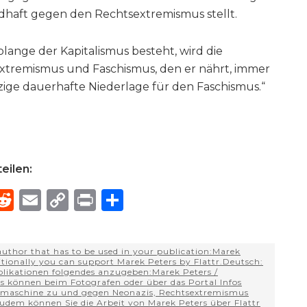
andhaft gegen den Rechtsextremismus stellt.
lange der Kapitalismus besteht, wird die
tremismus und Faschismus, den er nährt, immer
inzige dauerhafte Niederlage für den Faschismus.“
eilen:
R
E
C
P
S
h
e
m
o
ri
h
e
d
ai
p
n
ar
author that has to be used in your publication:Marek
di
l
y
t
e
ionally you can support Marek Peters by Flattr.Deutsch:
ublikationen folgendes anzugeben:Marek Peters /
d
t
Li
können beim Fotografen oder über das Portal Infos
maschine zu und gegen Neonazis, Rechtsextremismus
dem können Sie die Arbeit von Marek Peters über Flattr