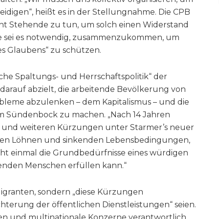
idigen“, heißt es in der Stellungnahme. Die CPB
acht Stehende zu tun, um solch einen Widerstand
ne sei es notwendig, zusammenzukommen, um
s Glaubens“ zu schützen.
tische Spaltungs- und Herrschaftspolitik“ der
 darauf abzielt, die arbeitende Bevölkerung von
bleme abzulenken – dem Kapitalismus – und die
 Sündenbock zu machen. „Nach 14 Jahren
, und weiteren Kürzungen unter Starmer’s neuer
den Löhnen und sinkenden Lebensbedingungen,
 nicht einmal die Grundbedürfnisse eines würdigen
tenden Menschen erfüllen kann.“
 Migranten, sondern „diese Kürzungen
chterung der öffentlichen Dienstleistungen“ seien.
n und multinationale Konzerne verantwortlich