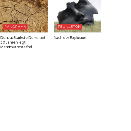
PANORAMA
FEUILLETON
Donau: Stärkste Dürre seit
Nach der Explosion
30 Jahren legt
Mammutreste frei