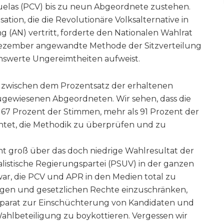
elas (PCV) bis zu neun Abgeordnete zustehen.
sation, die die Revolutionäre Volksalternative in
(AN) vertritt, forderte den Nationalen Wahlrat
 Dezember angewandte Methode der Sitzverteilung
nswerte Ungereimtheiten aufweist.
 zwischen dem Prozentsatz der erhaltenen
gewiesenen Abgeordneten. Wir sehen, dass die
t 67 Prozent der Stimmen, mehr als 91 Prozent der
lichtet, die Methodik zu überprüfen und zu
ht groß über das doch niedrige Wahlresultat der
alistische Regierungspartei (PSUV) in der ganzen
r, die PCV und APR in den Medien total zu
igen und gesetzlichen Rechte einzuschränken,
apparat zur Einschüchterung von Kandidaten und
hlbeteiligung zu boykottieren. Vergessen wir