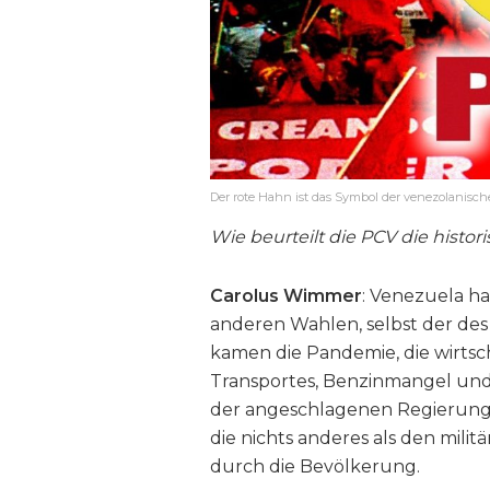
Der rote Hahn ist das Symbol der venezolanis
Wie beurteilt die PCV die histo
Carolus Wimmer
: Venezuela ha
anderen Wahlen, selbst der des 
kamen die Pandemie, die wirtsch
Transportes, Benzinmangel un
der angeschlagenen Regierungs
die nichts anderes als den mili
durch die Bevölkerung.