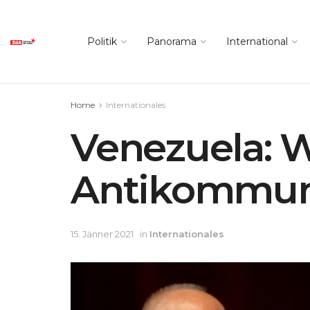
Politik
Panorama
International
Home
Internationales
Venezuela: 
Antikommun
15. Jänner 2021
in
Internationales