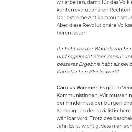
wir arbeiten, damit für das Vol
konterrevolutionären Rechten u
Der extreme Antikommunismus g
Aber diese Revolutionäre Volksa
hören lassen.
Ihr habt vor der Wahl davon beri
und regelrecht einer Zensur unte
besseres Ergebnis habt als bei de
Patriotischen Blocks wart?
Carolus Wimmer
: Es gibt in V
Kommunistinnen. Wir müssen natü
der Hindernisse der bürgerlic
Kampagnen der sozialistischen 
wählbar wird. Trotz des beschei
Jahr. Es ist wichtig, dass man s