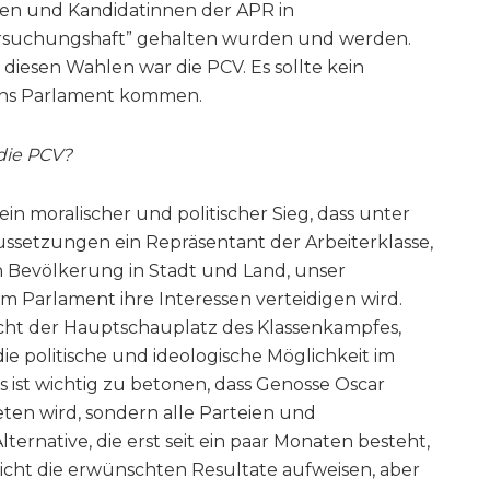
aten und Kandidatinnen der APR in
ersuchungshaft” gehalten wurden und werden.
iesen Wahlen war die PCV. Es sollte kein
ins Parlament kommen.
die PCV?
s ein moralischer und politischer Sieg, dass unter
ssetzungen ein Repräsentant der Arbeiterklasse,
 Bevölkerung in Stadt und Land, unser
im Parlament ihre Interessen verteidigen wird.
icht der Hauptschauplatz des Klassenkampfes,
die politische und ideologische Möglichkeit im
ist wichtig zu betonen, dass Genosse Oscar
eten wird, sondern alle Parteien und
ternative, die erst seit ein paar Monaten besteht,
icht die erwünschten Resultate aufweisen, aber