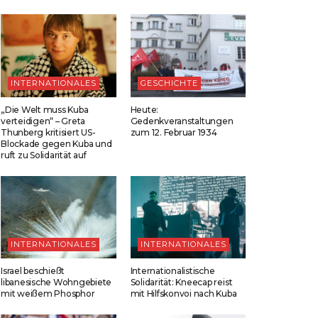
INTERNATIONALES
GESCHICHTE
„Die Welt muss Kuba
Heute:
verteidigen“ – Greta
Gedenkveranstaltungen
Thunberg kritisiert US-
zum 12. Februar 1934
Blockade gegen Kuba und
ruft zu Solidarität auf
INTERNATIONALES
INTERNATIONALES
Israel beschießt
Internationalistische
libanesische Wohngebiete
Solidarität: Kneecap reist
mit weißem Phosphor
mit Hilfskonvoi nach Kuba