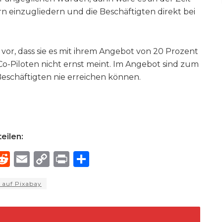
n einzugliedern und die Beschäftigten direkt bei
vor, dass sie es mit ihrem Angebot von 20 Prozent
-Piloten nicht ernst meint. Im Angebot sind zum
 Beschäftigten nie erreichen können.
eilen:
R
E
C
P
S
h
e
m
o
ri
h
 auf Pixabay
e
d
ai
p
n
ar
di
l
y
t
e