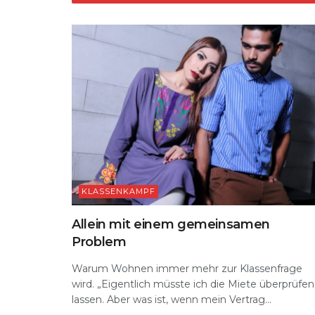
A
ra
b
k
p
m
o
y
s
p
o
k
KLASSENKAMPF
Allein mit einem gemeinsamen
Problem
Warum Wohnen immer mehr zur Klassenfrage
wird. „Eigentlich müsste ich die Miete überprüfen
lassen. Aber was ist, wenn mein Vertrag...