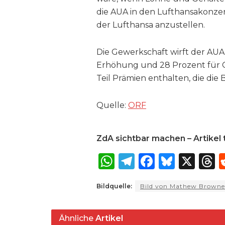
die AUA in den Lufthansakonzer
der Lufthansa anzustellen.
Die Gewerkschaft wirft der AUA 
Erhöhung und 28 Prozent für Co
Teil Prämien enthalten, die die
Quelle:
ORF
ZdA sichtbar machen – Artikel t
W
T
F
B
X
T
h
el
a
lu
Bildquelle:
Bild von Mathew Browne
a
e
c
e
r
ts
g
e
s
a
Ähnliche
Artikel