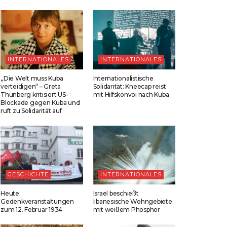
INTERNATIONALES
INTERNATIONALES
„Die Welt muss Kuba
Internationalistische
verteidigen“ – Greta
Solidarität: Kneecap reist
Thunberg kritisiert US-
mit Hilfskonvoi nach Kuba
Blockade gegen Kuba und
ruft zu Solidarität auf
GESCHICHTE
INTERNATIONALES
Heute:
Israel beschießt
Gedenkveranstaltungen
libanesische Wohngebiete
zum 12. Februar 1934
mit weißem Phosphor